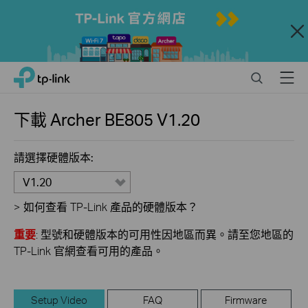
Close
Click
Search
Menu
TP-Link, Reliably Smart
to
skip
the
下載
Archer BE805
V1.20
navigation
bar
請選擇硬體版本:
V1.20
>
如何查看 TP-Link 產品的硬體版本？
重要
: 型號和硬體版本的可用性因地區而異。請至您地區的
TP-Link 官網查看可用的產品。
Setup Video
FAQ
Firmware