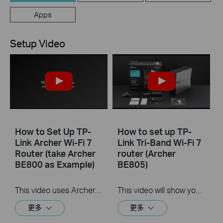
Apps
Setup Video
How to Set Up TP-
How to set up TP-
Link Archer Wi-Fi 7
Link Tri-Band Wi-Fi 7
Router (take Archer
router (Archer
BE800 as Example)
BE805)
This video uses Archer BE800 as an example to show how to configure TP-Link Wi-Fi 7 Router with internal antennas. The actual product may vary by model. For detailed information on ports, buttons, and LED indicators, please refer to the user manual for your specific model.
This video will show you how to set up TP-Link Tri-Band Wi-Fi 7 Router (Archer BE805, etc.).
更多
更多