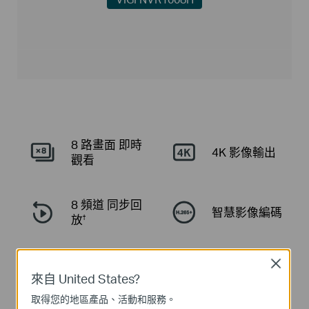
8 路畫面
即時
4K 影像輸出
觀看
8 頻道
同步回
智慧影像編碼
放
†
Close
全面相容
自動
初始化
‡
來自 United States?
取得您的地區產品、活動和服務。