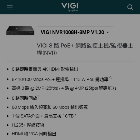
TP-Link, Reliably
Searc
Smart
icon
VIGI NVR1008H-8MP V1.20
VIGI 8 路 PoE+ 網路監控主機/監視器主
機(NVR)
8 路即時畫面與 4K HDMI 影像輸出
△
8× 10/100 Mbps PoE+ 連接埠，113 W PoE 總功率
高達 8 路 @ 2MP (25fps) / 4 路 @ 4MP (25fps) 解碼能力
†
8 路同時回放
80 Mbps 輸入頻寬和 60 Mbps 輸出頻寬
1 個 SATA介面，最高支援 16 TB *
H.265+ 壓縮技術
HDMI 和 VGA 同時輸出