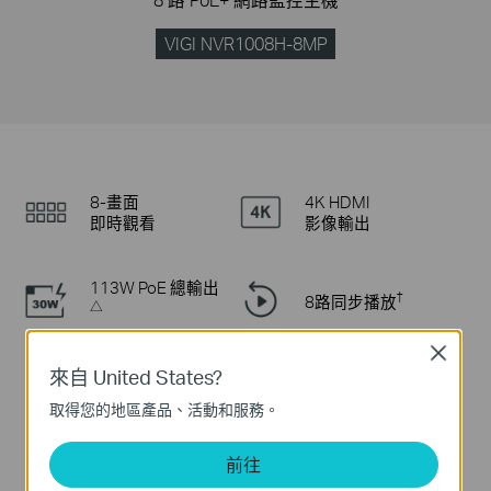
8 路 PoE+ 網路監控主機
VIGI NVR1008H-8MP
8-畫面
4K HDMI
即時觀看
影像輸出
113W PoE 總輸出
†
8路同步播放
△
Close
來自 United States?
‡
智慧影像編碼
全面相容
取得您的地區產品、活動和服務。
前往
1 SATA
自動初始化
(最高支援 16 TB)*