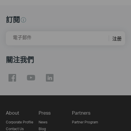
訂閱
電子郵件
注册
關注我們
About
Press
Partners
Corporate Profile
News
Partner Program
Contact Us
Blog