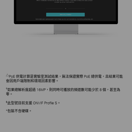
△
PoE 供電計算是實驗室測試結果，無法保證實際 PoE 總供電，且結果可能
會因用戶端限制和環境因素影響。
†
如果總解析度超過 16MP，則同時可播放的頻道數可能少於 8 個，甚至為
零。
‡
此型號目前支援 ONVIF Profile S。
*包裝不含硬碟。