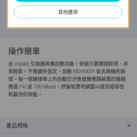
限制網路的碳足跡。
其他選項
它也符合歐盟的 RoHS 標準，禁止使用某些有害材料。
此外，70% 的包裝材料可以回收。
操作簡單
此 Gigabit 交換器具備自動功能，安裝只要隨插即用，非
常輕鬆。不需額外設定。自動 MDI/MDIX 省去跳線的麻
煩。每一個連接埠上的自動交涉會感應網路裝置的連線
速度 (10 或 100 Mbps)，然後智慧地調整以達到相容性
和最佳的效能。
產品規格