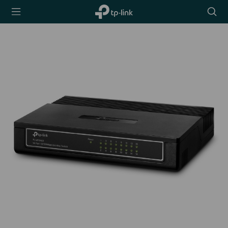
TP-Link,
Searc
Reliably
icon
Smart