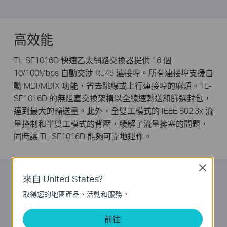
高效能
TL-SF1016D 快速乙太網路交換器提供 16 個
10/100Mbps 自動交涉 RJ45 連接埠。所有連接埠支援自
動 MDI/MDIX 功能，省去跳線或上行連接埠的麻煩。TL-
SF1016D 的無阻塞交換架構以全線速轉送和篩選封包，
達到最大的輸送量。此外，全雙工模式的 IEEE 802.3x 流
量控制和半雙工模式的背壓，緩解了流量擁塞的問題，
同時讓 TL-SF1016D 能夠可靠地運作。
Close
TP-LINK 綠色技術
來自 United States?
取得您的地區產品、活動和服務。
新一代的 TL-SF1016D 快速乙太網路交換器具備最新的
創新節能技術，能夠以更少的電力大幅擴展您的網路功
前往
能。它會依照連線狀態和纜線長度自動調整耗電量，以