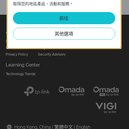
取得您的地區產品、活動和服務。
前往
About
Press
Partners
其他選項
Corporate Profile
News
Partner Program
Contact Us
Blog
Privacy Policy
Security Advisory
Learning Center
Technology Trends
Hong Kong, China / 繁體中文
|
English