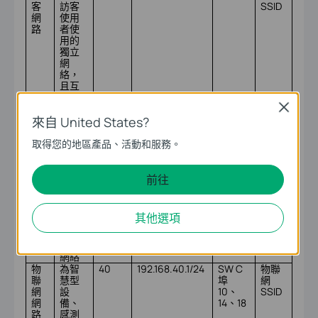
客
訪客
SSID
網
使用
路
者使
用的
獨立
網
絡，
且互
聯網
存取
Close
權限
來自 United States?
有限
安
用於
30
192.168.30.1/24
SW B
/
取得您的地區產品、活動和服務。
全
安防
埠 1-24
網
攝影
SW X
路
機、
埠 8
前往
門禁
系統
和監
其他選項
控設
備的
專用
網絡
物
為智
40
192.168.40.1/24
SW C
物聯
聯
慧型
埠
網
網
設
10、
SSID
網
備、
14、18
路
感測