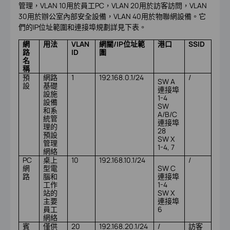
管理，VLAN 10用於員工PC，VLAN 20用於訪客訪問，VLAN
30用於辦公室內部安全設備，VLAN 40用於物聯網設備。它
們的IP位址範圍和連接埠規劃詳見下表。
網
用法
VLAN
網關/IP位址範
港口
SSID
路
ID
圍
名
稱
預
網路
1
192.168.0.1/24
/
SW A
設
基礎
連接埠
設施
1-4
設備
SW
和系
A/B/C
統管
連接埠
理的
28
預設
SW X
管理
1-4, 7
網絡
PC
桌上
10
192.168.10.1/24
/
網
型電
SW C
路
腦和
連接埠
工作
1-4
站的
SW X
主要
連接埠
員工
6
網絡
賓
僅供
20
192.168.20.1/24
/
訪客