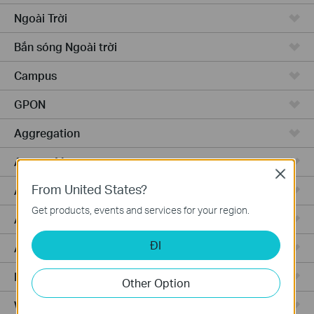
Ngoài Trời
Bắn sóng Ngoài trời
Campus
GPON
Aggregation
Access Max
Close
From United States?
Access Pro
Get products, events and services for your region.
Access
ĐI
Access Plus
Router Có Dây
Other Option
WiFi Router