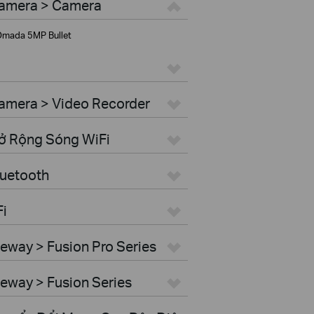
Camera > Camera
mada 5MP Bullet
amera > Video Recorder
Mở Rộng Sóng WiFi
luetooth
Fi
eway > Fusion Pro Series
eway > Fusion Series