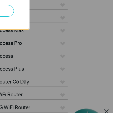
ON
Aggregation
Access Max
ccess Pro
Access
ccess Plus
outer Có Dây
iFi Router
G WiFi Router