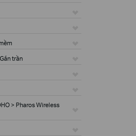
n mềm
Gắn trần
HO > Pharos Wireless