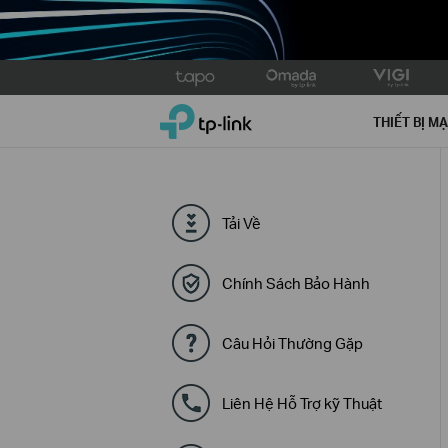
Click
to
TP-Link, Reliably Smart
skip
THIẾT BỊ M
the
navigation
bar
Tải Về
Chính Sách Bảo Hành
Câu Hỏi Thường Gặp
Liên Hệ Hỗ Trợ kỹ Thuật