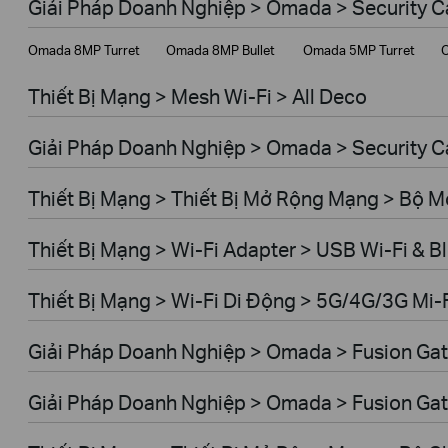
Giải Pháp Doanh Nghiệp > Omada > Security 
Giải Pháp Doanh Nghiệp
Omada 8MP Turret
Omada 8MP Bullet
Omada 5MP Turret
O
Dịch Vụ Viễn Thông
Thiết Bị Mạng > Mesh Wi-Fi > All Deco
Giải Pháp Doanh Nghiệp > Omada > Security C
Thiết Bị Mạng > Thiết Bị Mở Rộng Mạng > Bộ 
Thiết Bị Mạng > Wi-Fi Adapter > USB Wi-Fi & B
Thiết Bị Mạng > Wi-Fi Di Động > 5G/4G/3G Mi-
Giải Pháp Doanh Nghiệp > Omada > Fusion Gat
Giải Pháp Doanh Nghiệp > Omada > Fusion Gat