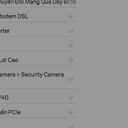
Chuyển Đổi Mạng Qua Dây Điện
 Modem DSL
rter
Lợi Cao
amera > Security Camera
G/4G
uẩn PCIe