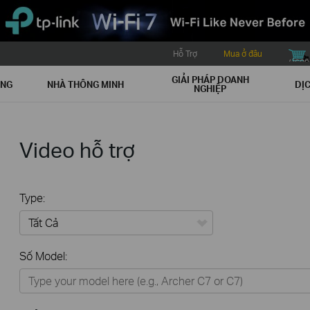
Hỗ Trợ
Mua ở đâu
buy icon
GIẢI PHÁP DOANH
ẠNG
NHÀ THÔNG MINH
DỊC
NGHIỆP
Video hỗ trợ
Type:
Tất Cả
Số Model:
Thiết Bị Mạng
Nhà Thông Minh