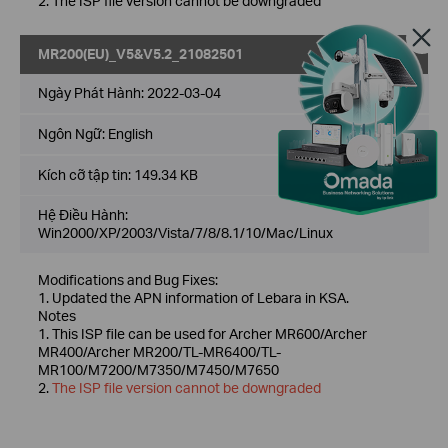
2. The ISP file version cannot be downgraded
MR200(EU)_V5&V5.2_21082501
Về
Ngày Phát Hành:
2022-03-04
Ngôn Ngữ:
English
Kích cỡ tập tin:
149.34 KB
Hệ Điều Hành:
Win2000/XP/2003/Vista/7/8/8.1/10/Mac/Linux
Modifications and Bug Fixes:
1. Updated the APN information of Lebara in KSA.
Notes
1. This ISP file can be used for Archer MR600/Archer
MR400/Archer MR200/TL-MR6400/TL-
MR100/M7200/M7350/M7450/M7650
2.
The ISP file version cannot be downgraded