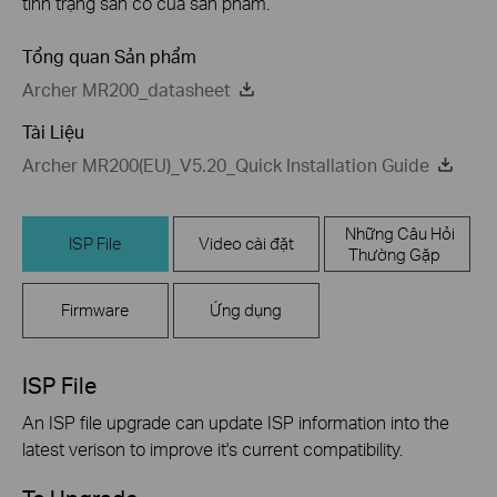
tình trạng sẵn có của sản phẩm.
Tổng quan Sản phẩm
Archer MR200_datasheet
Tài Liệu
Archer MR200(EU)_V5.20_Quick Installation Guide
Những Câu Hỏi
ISP File
Video cài đặt
Thường Gặp
Firmware
Ứng dụng
ISP File
An ISP file upgrade can update ISP information into the
latest verison to improve it's current compatibility.