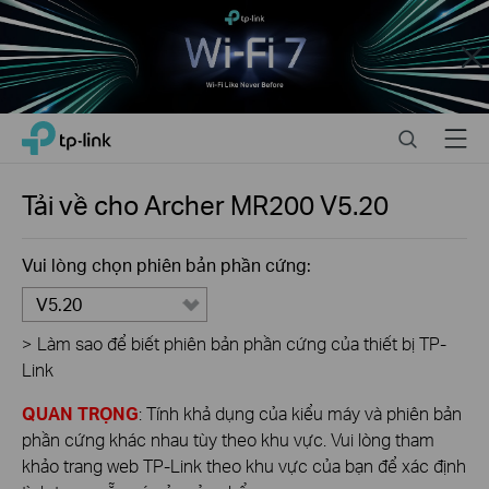
Close
Click
Search
Menu
TP-Link, Reliably Smart
to
skip
the
Tải về cho
Archer MR200
V5.20
navigation
bar
Vui lòng chọn phiên bản phần cứng:
V5.20
>
Làm sao để biết phiên bản phần cứng của thiết bị TP-
Link
QUAN TRỌNG
: Tính khả dụng của kiểu máy và phiên bản
phần cứng khác nhau tùy theo khu vực. Vui lòng tham
khảo trang web TP-Link theo khu vực của bạn để xác định