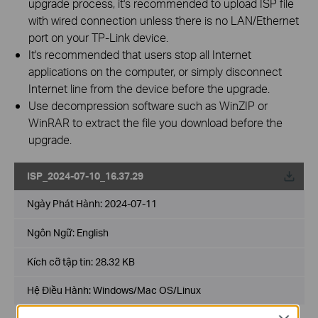
upgrade process, it's recommended to upload ISP file
with wired connection unless there is no LAN/Ethernet
port on your TP-Link device.
It's recommended that users stop all Internet
applications on the computer, or simply disconnect
Internet line from the device before the upgrade.
Use decompression software such as WinZIP or
WinRAR to extract the file you download before the
upgrade.
ISP_2024-07-10_16.37.29
Về
Ngày Phát Hành:
2024-07-11
Ngôn Ngữ:
English
Kích cỡ tập tin:
28.32 KB
Hệ Điều Hành: Windows/Mac OS/Linux