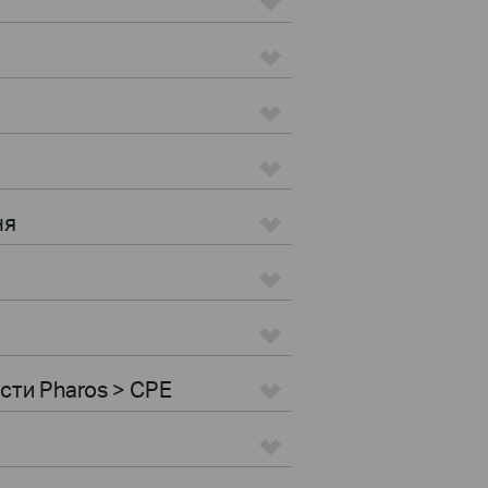
ня
ости Pharos > CPE