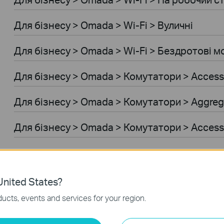
Для бiзнесу > Omada > Wi-Fi > Вуличні
Для бiзнесу > Omada > Wi-Fi > Бездротові м
Для бiзнесу > Omada > Комутатори > Access
Для бiзнесу > Omada > Комутатори > Aggreg
Для бiзнесу > Omada > Комутатори > Acces
Для бiзнесу > Omada > Комутатори > Access
Для бiзнесу > Omada > Комутатори > Access
nited States?
ucts, events and services for your region.
Для бiзнесу > Omada > Wi-Fi > GPON