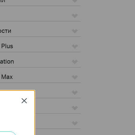
ости
 Plus
ation
s Max
Close
 Pro