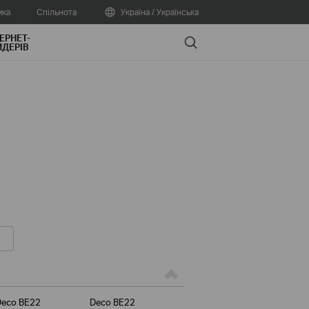
мка
Спільнота
Україна / Українська
ЕРНЕТ-
Search
ДЕРІВ
Deco BE22
Deco BE22