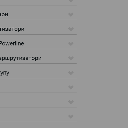
ари
тизатори
Powerline
маршрутизатори
тупу