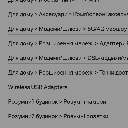
Для дому > Аксесуари > Комп'ютернi аксесу
Для дому > Модеми/Шлюзи > 5G/4G маршру
Для дому > Розширення мережi > Адаптери 
Для дому > Модеми/Шлюзи > DSL-модеми/
Для дому > Розширення мережi > Точки дос
Wireless USB Adapters
Розумний будинок > Розумні камери
Розумний будинок > Розумні розетки