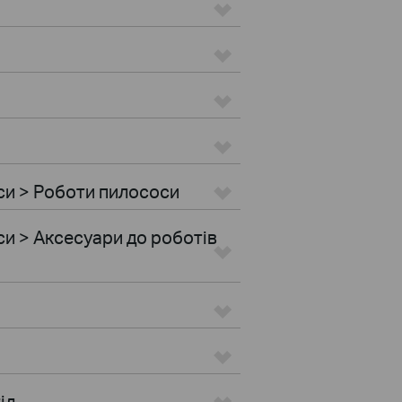
си > Роботи пилососи
и > Аксесуари до роботів
іл