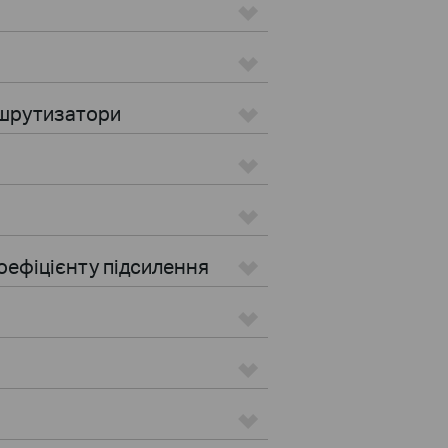
ршрутизатори
оефіцієнту підсилення