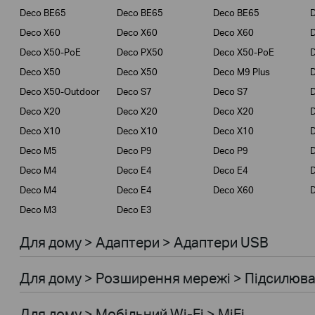
Deco BE65
Deco BE65
Deco BE65
D
Deco X60
Deco X60
Deco X60
Deco X50-PoE
Deco PX50
Deco X50-PoE
Deco X50
Deco X50
Deco M9 Plus
D
Deco X50-Outdoor
Deco S7
Deco S7
D
Deco X20
Deco X20
Deco X20
Deco X10
Deco X10
Deco X10
Deco M5
Deco P9
Deco P9
D
Deco M4
Deco E4
Deco E4
Deco M4
Deco E4
Deco X60
Deco M3
Deco E3
Для дому > Адаптери > Адаптери USB
Для дому > Розширення мережi > Підсилювач
Для дому > Мобiльний Wi-Fi > MiFi