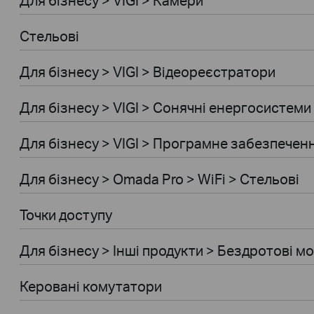
Стельові
Для бiзнесу > VIGI > Відеореєстратори
Для бiзнесу > VIGI > Сонячні енергосистеми
Для бiзнесу > VIGI > Програмне забезпечен
Для бiзнесу > Omada Pro > WiFi > Стельові
Точки доступу
Для бiзнесу > Інші продукти > Бездротові м
Керовані комутатори