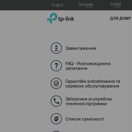
Click
to
TP-Link, Reliably Smart
skip
ДЛЯ ДОМУ
the
navigation
bar
Завантаження
FAQ - Розповсюджені
запитання
Гарантійні зобов'язання та
сервісне обслуговування
Зв'язатися зі службою
технічної підтримки
Список сумісності