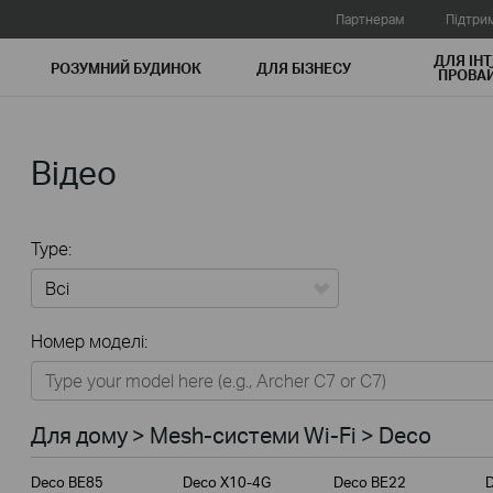
Партнерам
Підтри
ДЛЯ ІНТ
РОЗУМНИЙ БУДИНОК
ДЛЯ БIЗНЕСУ
ПРОВАЙ
Відео
Type:
Всі
Номер моделі:
Для дому
Розумний будинок
Для дому > Mesh-системи Wi-Fi > Deco
Для бiзнесу
Deco BE85
Deco X10-4G
Deco BE22
Для інтернет-провайдерів