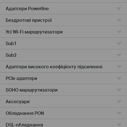
Адаптери Powerline
Бездротові пристрої
Усі Wi-Fi маршрутизатори
Sub1
Sub2
Адаптери високого коефіцієнту підсилення
PCIe адаптери
SOHO маршрутизатори
Аксесуари
Обладнання PON
DSL-обладнання