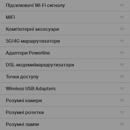
Підсилювачi Wi-Fi сигналу
MiFi
Комп'ютернi аксесуари
5G/4G маршрутизатори
Адаптери Powerline
DSL-модеми/маршрутизатори
Точки доступу
Wireless USB Adapters
Розумні камери
Розумні розетки
Розумнi лампи