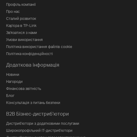
Профіль компанії
Про нас
Сталий розвиток
Кар'єра в TP-Link
Зв'язатися з нами
Умови використання
Політика використання файлів cookie
Політика конфіденційності
Додаткова інформація
Новини
Нагороди
Фінансова звітність
Блог
Консультація з питань безпеки
B2B Бізнес-дистриб'ютори
Дистриб'ютори з додатковими послугами
Широкопрофільний IT-дистриб'ютори