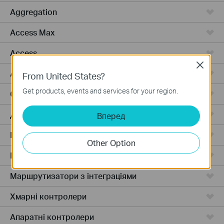
Aggregation
Access Max
Access
Close
Access Pro
From United States?
Get products, events and services for your region.
GPON
Дротові маршрутизатори
Вперед
Бездротові маршрутизатори
Other Option
Маршрутизатори 4G WiFi
Маршрутизатори з інтеграціями
Хмарні контролери
Апаратні контролери