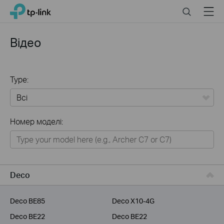
Click
Search
Menu
TP-Link, Reliably Smart
to
skip
the
Відео
navigation
bar
Type:
Всі
Номер моделі:
Для дому
Розумний будинок
Для бiзнесу
Deco
Для інтернет-провайдерів
Deco BE85
Deco X10-4G
Deco BE22
Deco BE22