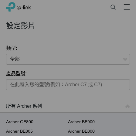
Click
Search
Menu
TP-Link, Reliably Smart
to
skip
the
設定影片
navigation
bar
類型:
全部
產品型號:
家用產品
智慧家庭系列
商用產品
所有 Archer 系列
ISP用產品
Archer GE800
Archer BE900
Archer BE805
Archer BE800