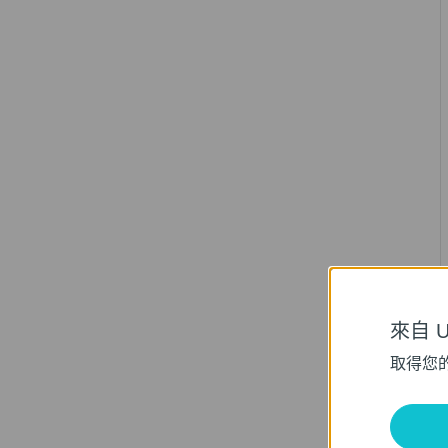
來自 Un
取得您