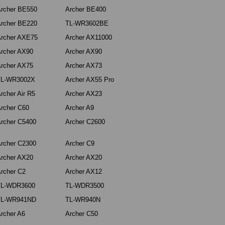
rcher BE550
Archer BE400
rcher BE220
TL-WR3602BE
rcher AXE75
Archer AX11000
rcher AX90
Archer AX90
rcher AX75
Archer AX73
TL-WR3002X
Archer AX55 Pro
rcher Air R5
Archer AX23
rcher C60
Archer A9
rcher C5400
Archer C2600
rcher C2300
Archer C9
rcher AX20
Archer AX20
rcher C2
Archer AX12
TL-WDR3600
TL-WDR3500
TL-WR941ND
TL-WR940N
rcher A6
Archer C50