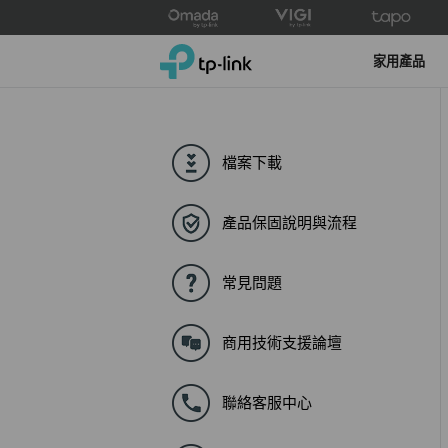
Click
to
TP-Link, Reliably Smart
skip
家用產品
the
navigation
bar
檔案下載
產品保固說明與流程
常見問題
商用技術支援論壇
聯絡客服中心