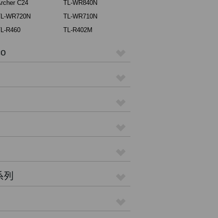
rcher C24
TL-WR840N
TL-WR720N
TL-WR710N
L-R460
TL-R402M
o
 系列