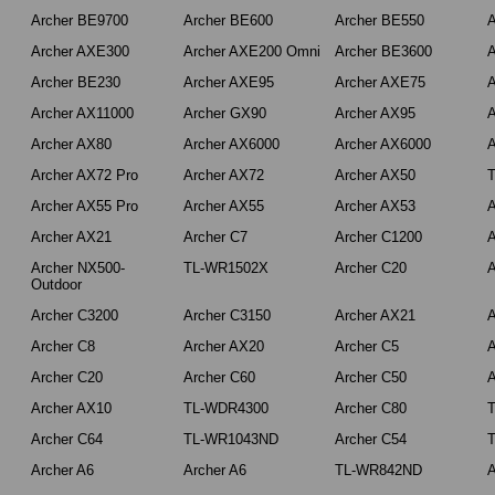
Archer BE9700
Archer BE600
Archer BE550
A
Archer AXE300
Archer AXE200 Omni
Archer BE3600
A
Archer BE230
Archer AXE95
Archer AXE75
A
Archer AX11000
Archer GX90
Archer AX95
A
Archer AX80
Archer AX6000
Archer AX6000
A
Archer AX72 Pro
Archer AX72
Archer AX50
Archer AX55 Pro
Archer AX55
Archer AX53
A
Archer AX21
Archer C7
Archer C1200
A
Archer NX500-
TL-WR1502X
Archer C20
A
Outdoor
Archer C3200
Archer C3150
Archer AX21
A
Archer C8
Archer AX20
Archer C5
A
Archer C20
Archer C60
Archer C50
A
Archer AX10
TL-WDR4300
Archer C80
Archer C64
TL-WR1043ND
Archer C54
Archer A6
Archer A6
TL-WR842ND
A