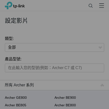
Click
Search
Menu
TP-Link, Reliably Smart
to
skip
the
設定影片
navigation
bar
類型:
全部
產品型號:
家用產品
智慧家庭系列
商用產品
所有 Archer 系列
ISP用產品
Archer GE800
Archer BE900
Archer BE805
Archer BE800