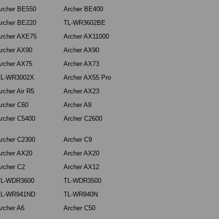
rcher BE550
Archer BE400
rcher BE220
TL-WR3602BE
rcher AXE75
Archer AX11000
rcher AX90
Archer AX90
rcher AX75
Archer AX73
TL-WR3002X
Archer AX55 Pro
rcher Air R5
Archer AX23
rcher C60
Archer A9
rcher C5400
Archer C2600
rcher C2300
Archer C9
rcher AX20
Archer AX20
rcher C2
Archer AX12
TL-WDR3600
TL-WDR3500
TL-WR941ND
TL-WR940N
rcher A6
Archer C50