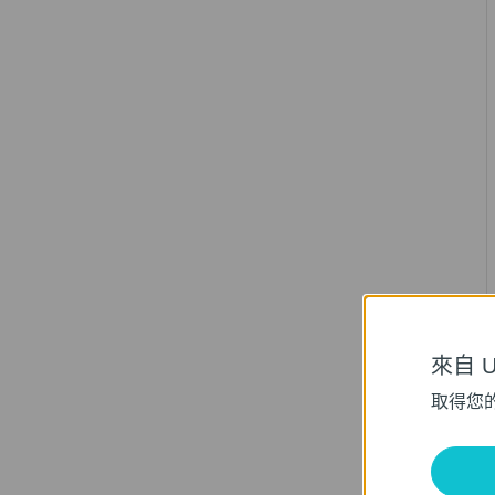
來自 Un
取得您