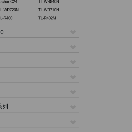
rcher C24
TL-WR840N
TL-WR720N
TL-WR710N
L-R460
TL-R402M
o
 系列