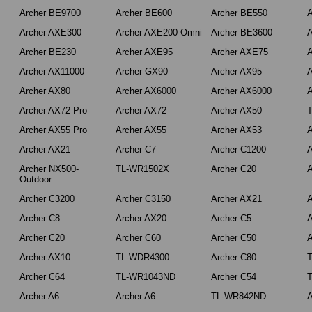
Archer BE9700
Archer BE600
Archer BE550
A
Archer AXE300
Archer AXE200 Omni
Archer BE3600
A
Archer BE230
Archer AXE95
Archer AXE75
A
Archer AX11000
Archer GX90
Archer AX95
A
Archer AX80
Archer AX6000
Archer AX6000
A
Archer AX72 Pro
Archer AX72
Archer AX50
Archer AX55 Pro
Archer AX55
Archer AX53
A
Archer AX21
Archer C7
Archer C1200
A
Archer NX500-
TL-WR1502X
Archer C20
A
Outdoor
Archer C3200
Archer C3150
Archer AX21
A
Archer C8
Archer AX20
Archer C5
A
Archer C20
Archer C60
Archer C50
A
Archer AX10
TL-WDR4300
Archer C80
Archer C64
TL-WR1043ND
Archer C54
Archer A6
Archer A6
TL-WR842ND
A