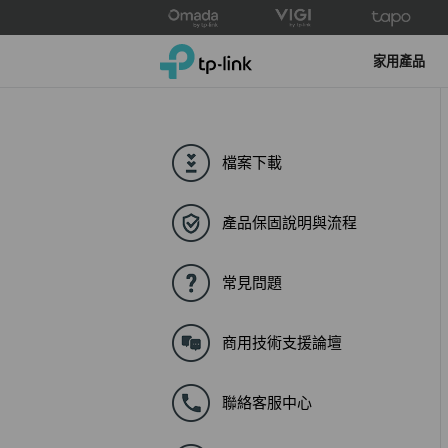
Click
to
TP-Link, Reliably Smart
skip
家用產品
the
navigation
bar
檔案下載
產品保固說明與流程
常見問題
商用技術支援論壇
聯絡客服中心