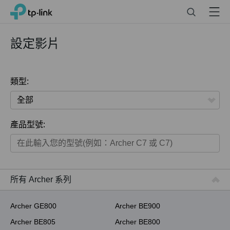
Click
Search
Menu
TP-Link, Reliably Smart
to
skip
the
設定影片
navigation
bar
類型:
全部
產品型號:
家用產品
智慧家庭系列
商用產品
所有 Archer 系列
ISP用產品
Archer GE800
Archer BE900
Archer BE805
Archer BE800