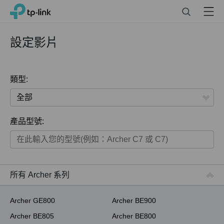
Click
Search
Menu
TP-Link, Reliably Smart
to
skip
the
設定影片
navigation
bar
類型:
全部
產品型號:
家用產品
智慧家庭系列
商用產品
所有 Archer 系列
ISP用產品
Archer GE800
Archer BE900
Archer BE805
Archer BE800