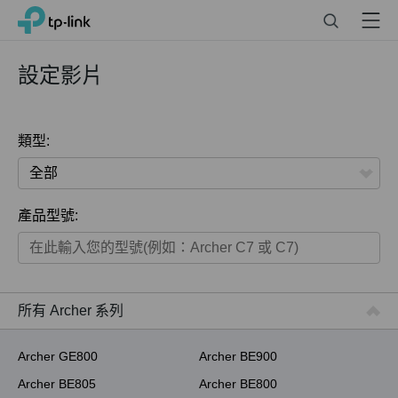
Click
Search
Menu
TP-Link, Reliably Smart
to
skip
the
設定影片
navigation
bar
類型:
全部
產品型號:
家用產品
智慧家庭系列
商用產品
所有 Archer 系列
ISP用產品
Archer GE800
Archer BE900
Archer BE805
Archer BE800