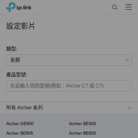
Click
Search
Menu
TP-Link, Reliably Smart
to
skip
the
設定影片
navigation
bar
類型:
全部
產品型號:
家用產品
智慧家庭系列
商用產品
所有 Archer 系列
ISP用產品
Archer GE800
Archer BE900
Archer BE805
Archer BE800