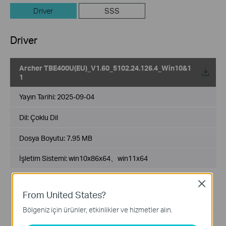
Driver
SSS
Driver
Archer TBE400U(EU)_V1.60_5102.24.126.4_Win10&1
1
Yayın Tarihi:
2025-09-04
Dil:
Çoklu Dil
Dosya Boyutu:
7.95 MB
İşletim Sistemi: win10x86x64、win11x64
Note:
Close
The MLO function is only supported on Windows 11 24H2
From United States?
and later systems.
Bölgeniz için ürünler, etkinlikler ve hizmetler alın.