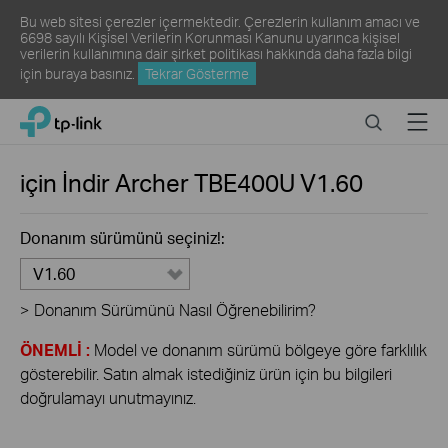
Bu web sitesi çerezler içermektedir. Çerezlerin kullanım amacı ve
6698 sayılı Kişisel Verilerin Korunması Kanunu uyarınca kişisel
verilerin kullanımına dair şirket politikası hakkında daha fazla bilgi
için
buraya
basınız.
Tekrar Gösterme
Click
Search
Menu
TP-Link, Reliably Smart
to
skip
the
için İndir
Archer TBE400U
V1.60
navigation
bar
Donanım sürümünü seçiniz!:
V1.60
>
Donanım Sürümünü Nasıl Öğrenebilirim?
ÖNEMLİ :
Model ve donanım sürümü bölgeye göre farklılık
gösterebilir. Satın almak istediğiniz ürün için bu bilgileri
doğrulamayı unutmayınız.