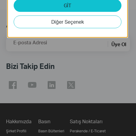
GİT
Diğer Seçenek
Abonelik
E-posta Adresi
Üye Ol
Bizi Takip Edin
Hakkımızda
Basın
Satış Noktaları
Şirket Profili
Basın Bültenleri
Perakende / E-Ticaret