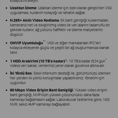
kolayca inceleyin.
Uzaktan İzleme
: Uzaktan izleme için özel olarak geliştirilen VIGI
uygulaması, kullanım kolaylığı ve rahatlık sağlar.
H.265+ Akıllı Video Kodlama
: Ek bant genişliği kullanmadan,
kameranız net ve sıkıştırılmış video ile veri alanını tasarruflu bir
şekilde kullanır, ağ yükünü hafifletir ve izleme maliyetlerini
düşürür.
**
ONVIF Uyumluluğu
: VIGI ve diğer markalardan IPC'leri
kolayca ekleyerek güçlü ve çeşitli bir ağ oluşturmanıza olanak
tanır.
△
*
1 HDD Arabirimi (10 TB'a kadar)
: 10 TB'a kadar (524 gün
video) veri saklar, verilerinizi yerel olarak güvence altına alır.
İki Yönlü Ses
: Sesli interkom desteği ile, görüntünüzü izlerken
her yerden iki yönlü konuşmalar yapabilirsiniz. Yönetim için
uygundur.
80 Mbps Video Erişim Bant Genişliği
: Yüksek video erişim
bant genişliği, NVR'nizin yüksek çözünürlüklü daha fazla
kamerayı bağlamasını sağlar. Laboratuvar testlerine göre, VIGI
NVR, sekiz 4MP kamerayı bağlayabilir.