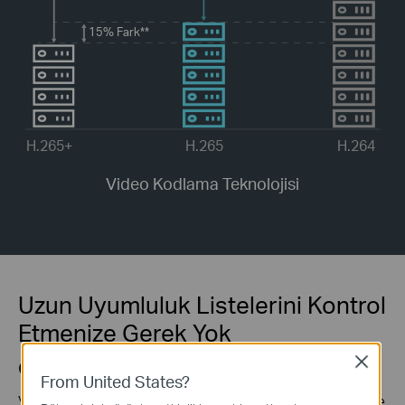
15%
Fark**
H.265+
H.265
H.264
Video Kodlama Teknolojisi
Uzun Uyumluluk Listelerini Kontrol
Etmenize Gerek Yok
Close
ONVIF Uyumluluğu
From United States?
VIGI ve diğer markalardan IPC'leri kolayca ekleyin ve