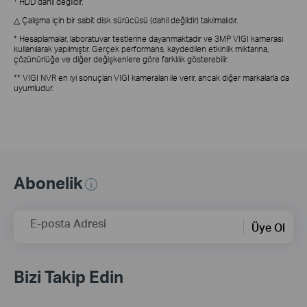
HDD dahil değildir.
△ Çalışma için bir sabit disk sürücüsü (dahil değildir) takılmalıdır.
* Hesaplamalar, laboratuvar testlerine dayanmaktadır ve 3MP VIGI kamerası
kullanılarak yapılmıştır. Gerçek performans, kaydedilen etkinlik miktarına,
çözünürlüğe ve diğer değişkenlere göre farklılık gösterebilir.
** VIGI NVR en iyi sonuçları VIGI kameraları ile verir, ancak diğer markalarla da
uyumludur.
Abonelik
E-posta Adresi
Üye Ol
Bizi Takip Edin