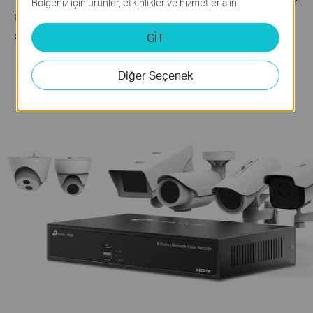
Bölgeniz için ürünler, etkinlikler ve hizmetler alın.
engel tanımayan uyumluluk sayesinde güçlü ve
çeşitli bir ağ oluşturun.
△
GİT
Diğer Seçenek