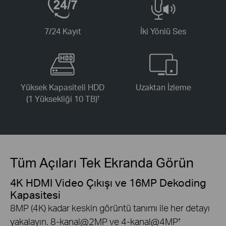
7/24 Kayıt
İki Yönlü Ses
Yüksek Kapasiteli HDD
Uzaktan İzleme
(1 Yüksekliği 10 TB)
†
Tüm Açıları Tek Ekranda Görün
4K HDMI Video Çıkışı ve 16MP Dekoding
Kapasitesi
8MP (4K) kadar keskin görüntü tanımı ile her detayı
yakalayın. 8-kanal@2MP ve 4-kanal@4MP
†