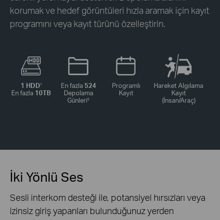
korumak ve hedef görüntüleri hızla aramak için kayıt
programını veya kayıt türünü özelleştirin.
1 HDD
En fazla
524
Programlı
Hareket Algılama
†
En fazla
10TB
Depolama
Kayıt
Kayıt
Günleri
(İnsan/Araç)
§
İki Yönlü Ses
Sesli interkom desteği ile, potansiyel hırsızları veya
izinsiz giriş yapanları bulunduğunuz yerden