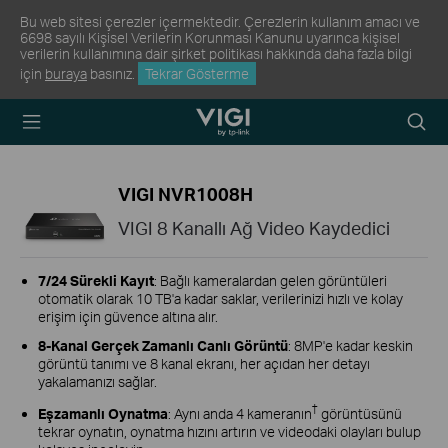
Bu web sitesi çerezler içermektedir. Çerezlerin kullanım amacı ve
6698 sayılı Kişisel Verilerin Korunması Kanunu uyarınca kişisel
verilerin kullanımına dair şirket politikası hakkında daha fazla bilgi
için
buraya
basınız.
Tekrar Gösterme
TP-Link, Reliably
Arama
Smart
Simge
VIGI NVR1008H
VIGI 8 Kanallı Ağ Video Kaydedici
7/24 Sürekli Kayıt
: Bağlı kameralardan gelen görüntüleri
otomatik olarak 10 TB'a kadar saklar, verilerinizi hızlı ve kolay
erişim için güvence altına alır.
8-Kanal Gerçek Zamanlı Canlı Görüntü
: 8MP'e kadar keskin
görüntü tanımı ve 8 kanal ekranı, her açıdan her detayı
yakalamanızı sağlar.
†
Eşzamanlı Oynatma
: Aynı anda 4 kameranın
görüntüsünü
tekrar oynatın, oynatma hızını artırın ve videodaki olayları bulup