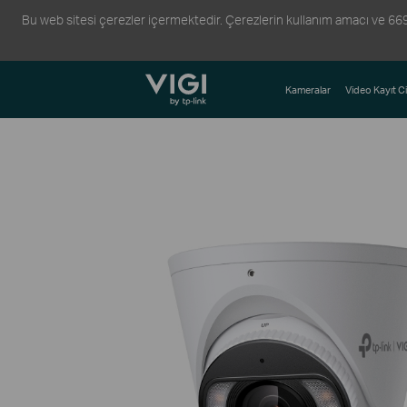
Bu web sitesi çerezler içermektedir. Çerezlerin kullanım amacı ve 6698 s
TP-Link, Reliably Smart
Kameralar
Video Kayıt Ci