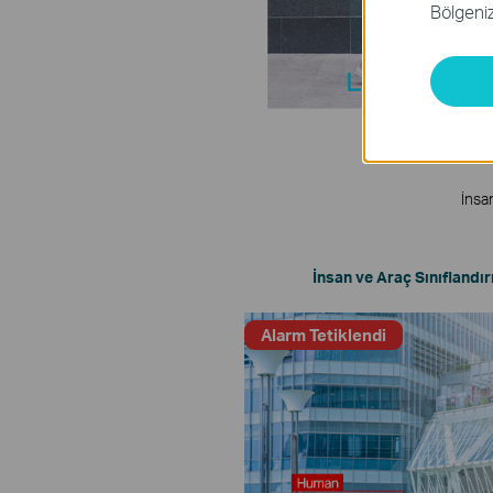
Bölgeniz 
İnsan
İnsan ve Araç Sınıflandı
Alarm Tetiklendi