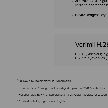
3D DNR:
3D DNR, gürül
verilerini analiz eden b
Beyaz Dengesi:
Beyaz
Verimli H.2
H.265+, videolar için 
H.265'e kıyasla sırası
§
Bu işlev, VIGI belirli yazılımı ile kullanılmalıdır.
△
İnsan ve Araç Analitiği etkinleştirildiğinde, yalnızca DWDR desteklenir.
*Hesaplamalar, 3MP VIGI kamera kullanılarak yapılan laboratuvar testleri
**SD kart paket içeriğine dahil değildir.