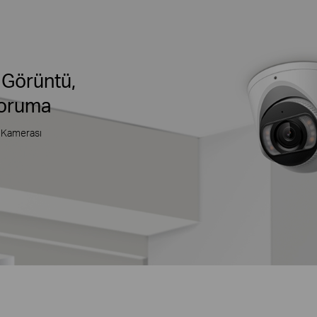
 Görüntü,
Koruma
 Kamerası