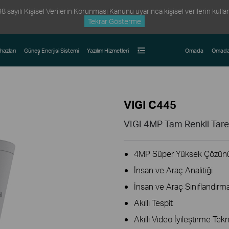
ayılı Kişisel Verilerin Korunması Kanunu uyarınca kişisel verilerin kullanım
Tekrar Gösterme
hazları
Güneş Enerjisi Sistemi
Yazılım Hizmetleri
Omada
Omada
VIGI C445
VIGI 4MP Tam Renkli Tar
4MP Süper Yüksek Çözünü
İnsan ve Araç Analitiği
İnsan ve Araç Sınıflandırm
Akıllı Tespit
Akıllı Video İyileştirme Tekn