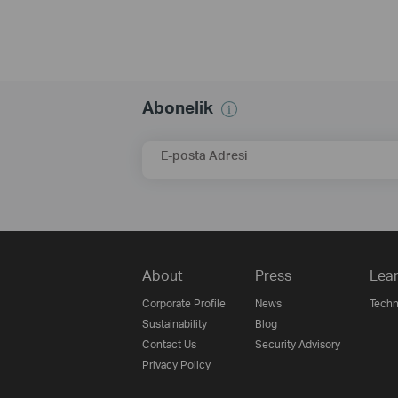
Abonelik
E-posta Adresi
About
Press
Lear
Corporate Profile
News
Techn
Sustainability
Blog
Contact Us
Security Advisory
Privacy Policy