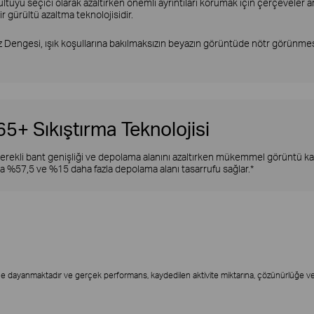
tüyü seçici olarak azaltırken önemli ayrıntıları korumak için çerçeveler 
ir gürültü azaltma teknolojisidir.
 Dengesi, ışık koşullarına bakılmaksızın beyazın görüntüde nötr görünmesi
65+ Sıkıştırma Teknolojisi
gerekli bant genişliği ve depolama alanını azaltırken mükemmel görüntü kal
yla %57,5 ve %15 daha fazla depolama alanı tasarrufu sağlar.*
ne dayanmaktadır ve gerçek performans, kaydedilen aktivite miktarına, çözünürlüğe ve d