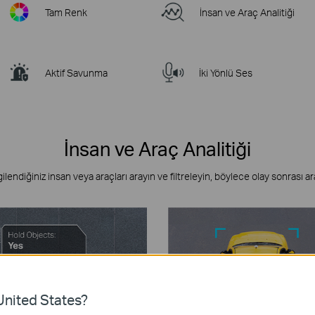
Tam Renk
İnsan ve Araç Analitiği
Aktif Savunma
İki Yönlü Ses
İnsan ve Araç Analitiği
ilgilendiğiniz insan veya araçları arayın ve filtreleyin, böylece olay sonrası ar
nited States?