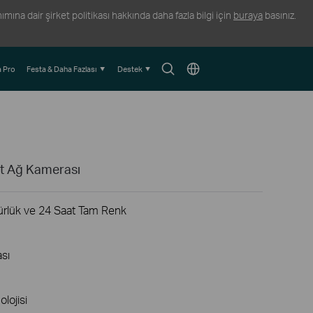
ına dair şirket politikası hakkında daha fazla bilgi için
buraya
basınız.
Arama
Konum
 Pro
Festa & Daha Fazlası
Destek
Simgesi
Seçin
et Ağ Kamerası
rlük ve 24 Saat Tam Renk
ası
olojisi