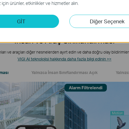
için ürünler, etkinlikler ve hizmetler alın.
GİT
Diğer Seçenek
İnsan ve Araç Sınıflandırması
ları ve araçları diğer nesnelerden ayırt edin ve daha doğru olay bildirimleri
VIGI AI teknolojisi hakkında daha fazla bilgi edinin >>
rması
Yalnızca İnsan Sınıflandırması Açık
Yalnız
Alarm Filtrelendi