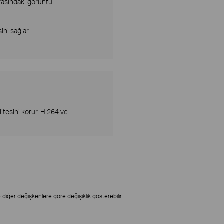
arasındaki görüntü
ni sağlar.
itesini korur. H.264 ve
iğer değişkenlere göre değişiklik gösterebilir.