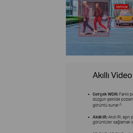
Akıllı Video
Gerçek WDR:
Farklı 
düzgün şekilde pozlanm
△
görüntü sunar.
Akıllı IR:
Akıllı IR, aşı
görüntüler sağlamak içi