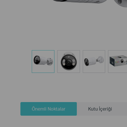
Önemli Noktalar
Kutu İçeriği