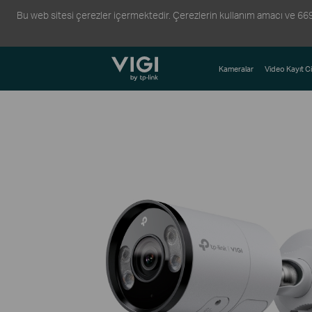
Bu web sitesi çerezler içermektedir. Çerezlerin kullanım amacı ve 6698 s
TP-Link, Reliably Smart
Kameralar
Video Kayıt Ci