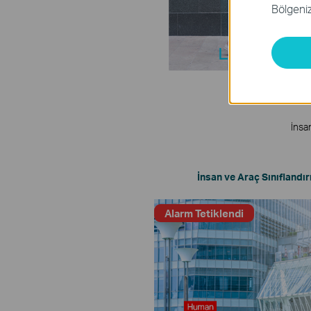
Bölgeniz 
İnsan
İnsan ve Araç Sınıflandı
Alarm Tetiklendi