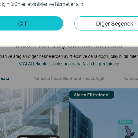
için ürünler, etkinlikler ve hizmetler alın.
GİT
Diğer Seçenek
İnsan ve Araç Sınıflandırması
ları ve araçları diğer nesnelerden ayırt edin ve daha doğru olay bildirimleri
VIGI AI teknolojisi hakkında daha fazla bilgi edinin >>
rması
Yalnızca İnsan Sınıflandırması Açık
Yalnız
Alarm Filtrelendi