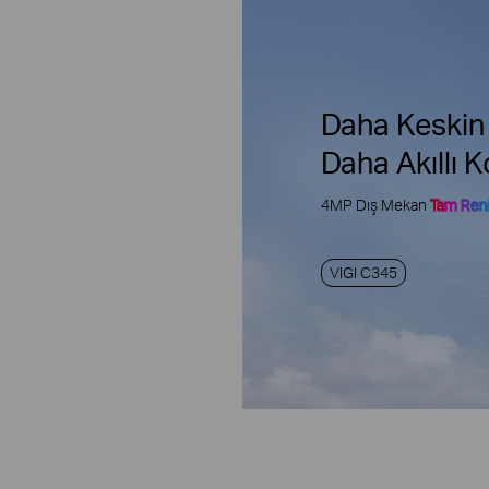
Daha Keskin
Daha Akıllı 
4MP Dış Mekan
Tam Ren
VIGI C345