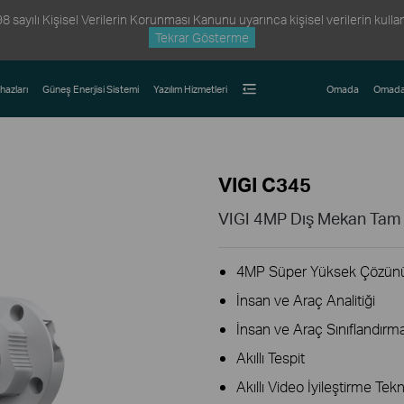
ayılı Kişisel Verilerin Korunması Kanunu uyarınca kişisel verilerin kullanım
Tekrar Gösterme
hazları
Güneş Enerjisi Sistemi
Yazılım Hizmetleri
Omada
Omada
VIGI C345
VIGI 4MP Dış Mekan Tam 
4MP Süper Yüksek Çözünü
İnsan ve Araç Analitiği
İnsan ve Araç Sınıflandırm
Akıllı Tespit
Akıllı Video İyileştirme Tekn