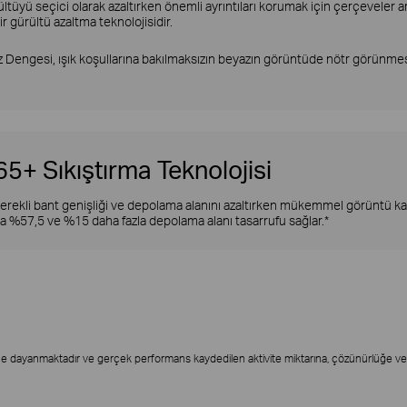
tüyü seçici olarak azaltırken önemli ayrıntıları korumak için çerçeveler 
ir gürültü azaltma teknolojisidir.
 Dengesi, ışık koşullarına bakılmaksızın beyazın görüntüde nötr görünmesi
65+ Sıkıştırma Teknolojisi
gerekli bant genişliği ve depolama alanını azaltırken mükemmel görüntü kal
yla %57,5 ve %15 daha fazla depolama alanı tasarrufu sağlar.*
ine dayanmaktadır ve gerçek performans kaydedilen aktivite miktarına, çözünürlüğe ve d