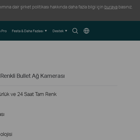
ına dair şirket politikası hakkında daha fazla bilgi için
buraya
basınız.
Arama
Konum
 Pro
Festa & Daha Fazlası
Destek
Simgesi
Seçin
Renkli Bullet Ağ Kamerası
rlük ve 24 Saat Tam Renk
ası
olojisi