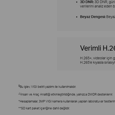
3D DNR:
3D DNR, gürül
verilerini analiz eden b
Beyaz Dengesi:
Beyaz
Verimli H.2
H.265+, videolar için 
H.265'e kıyasla sırası
§
Bu işlev, VIGI belirli yazılımı ile kullanılmalıdır.
△
İnsan ve Araç Analitiği etkinleştirildiğinde, yalnızca DWDR desteklenir.
*Hesaplamalar, 3MP VIGI kamera kullanılarak yapılan laboratuvar testler
**SD kart paket içeriğine dahil değildir.