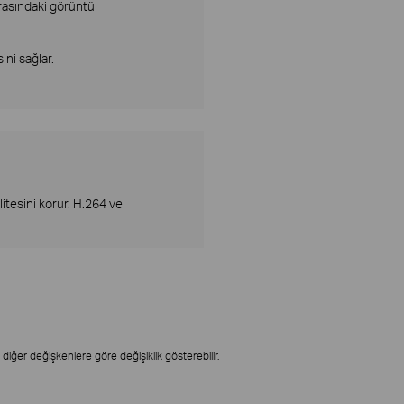
arasındaki görüntü
ni sağlar.
itesini korur. H.264 ve
iğer değişkenlere göre değişiklik gösterebilir.