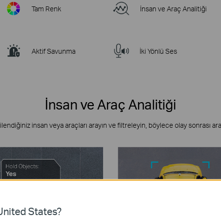
Tam Renk
İnsan ve Araç Analitiği
Aktif Savunma
İki Yönlü Ses
İnsan ve Araç Analitiği
lgilendiğiniz insan veya araçları arayın ve filtreleyin, böylece olay sonrası ar
nited States?