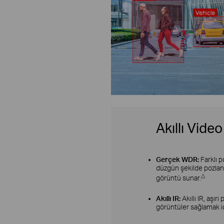
Akıllı Video
Gerçek WDR:
Farklı 
düzgün şekilde pozlanm
△
görüntü sunar.
Akıllı IR:
Akıllı IR, aşı
görüntüler sağlamak içi