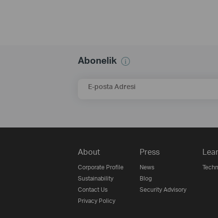
Abonelik
E-posta Adresi
About
Press
Lear
Corporate Profile
News
Techn
Sustainability
Blog
Contact Us
Security Advisory
Privacy Policy