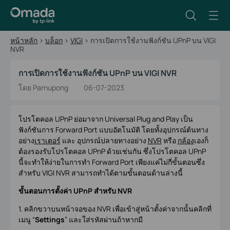
หน้าหลัก
>
บล็อก
>
VIGI
>
การเปิดการใช้งานฟังก์ชัน UPnP บน VIGI
NVR
การเปิดการใช้งานฟังก์ชัน UPnP บน VIGI NVR
โดย Parnupong
06-07-2023
โปรโตคอล
UPnP ย่อมาจาก Universal Plug and Play เป็น
ฟังก์ชันการ Forward Port แบบอัตโนมัติ โดยทั้งอุปกรณ์ต้นทาง
อย่าง
เราเตอร์
และ อุปกรณ์ปลายทางอย่าง
NVR
หรือ
กล้อง
เองก็
ต้องรองรับโปรโตคอล
UPnP ด้วยเช่นกัน ซึ่งโปรโตคอล
UPnP
นี้จะทำให้ง่ายในการทำ Forward Port เพียงแค่ไม่กี่ขั้นตอนซึ่ง
สำหรับ VIGI NVR สามารถทำได้ตามขั้นตอนด้านล่างนี้
ขั้นตอนการตั้งค่า UPnP สำหรับ NVR
1. คลิกขวาบนหน้าจอของ NVR เพื่อเข้าสู่หน้าตั้งค่าจากนั้นคลิกที่
เมนู “
Settings
” และใส่รหัสผ่านถ้าหากมี