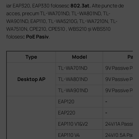
iar EAP320, EAP330 folosesc
802.3at.
Alte puncte de
acces, precum TL-WA701ND, TL-WA801ND, TL-
WA901ND, EAP110, TL-WA5210G, TL-WA7210N, TL-
WA7510N, CPE210, CPE510 , WBS210 și WBS510
folosesc
PoE Pasiv
.
Type
Model
Pass
TL-WA701ND
9V Passive PoE
Desktop AP
TL-WA801ND
9V Passive PoE
TL-WA901ND
9V Passive PoE
EAP120
-
EAP220
-
EAP110 V1&V2
24V/1A Passive
EAP110 V4
24V/0.5A Passi