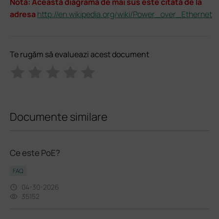
Notă: Această diagramă de mai sus este citată de la
adresa
http://en.wikipedia.org/wiki/Power_over_Ethernet
Te rugăm să evalueazi acest document
Documente similare
Ce este PoE?
FAQ
04-30-2026
35152