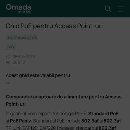
Ghid PoE pentru Access Point-uri
Biblioteca digitală
FAQ
08-03-2026
26948
Acest ghid este valabil pentru
Comparație adaptoare de alimentare pentru Access
Point-uri
În general, vom împărți tehnologia PoE în
Standard PoE
și
PoE Pasiv
. Standardul PoE include
802.3af
și
802.3at
.
TP-Link EAP120, EAP220 folosesc standardul
802.3af