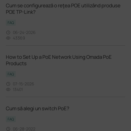
Cum se configurează o reţea POE utilizând produse
POE TP-Link?
FAQ
06-24-2026
43369
How to Set Up a PoE Network Using Omada PoE
Products
FAQ
07-15-2026
13401
Cum să alegi un switch PoE?
FAQ
06-28-2022