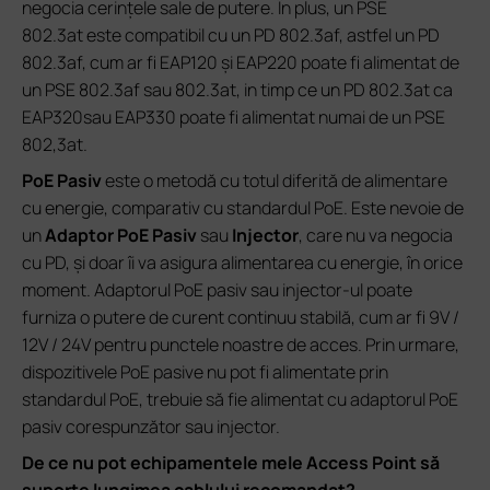
negocia cerințele sale de putere. În plus, un PSE
802.3at este compatibil cu un PD 802.3af, astfel un PD
802.3af, cum ar fi EAP120 și EAP220 poate fi alimentat de
un PSE 802.3af sau 802.3at, in timp ce un PD 802.3at ca
EAP320sau EAP330 poate fi alimentat numai de un PSE
802,3at.
PoE Pasiv
este o metodă cu totul diferită de alimentare
cu energie, comparativ cu standardul PoE. Este nevoie de
un
Adaptor PoE Pasiv
sau
Injector
, care nu va negocia
cu PD, și doar îi va asigura alimentarea cu energie, în orice
moment. Adaptorul PoE pasiv sau injector-ul poate
furniza o putere de curent continuu stabilă, cum ar fi 9V /
12V / 24V pentru punctele noastre de acces. Prin urmare,
dispozitivele PoE pasive nu pot fi alimentate prin
standardul PoE, trebuie să fie alimentat cu adaptorul PoE
pasiv corespunzător sau injector.
De ce nu pot echipamentele mele Access Point să