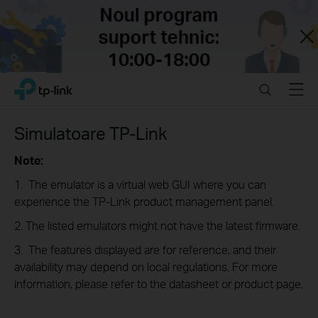
Close
Click
Search
Menu
TP-Link, Reliably Smart
to
skip
the
Simulatoare TP-Link
navigation
bar
Note:
1. The emulator is a virtual web GUI where you can
experience the TP-Link product management panel.
2. The listed emulators might not have the latest firmware.
3. The features displayed are for reference, and their
availability may depend on local regulations. For more
information, please refer to the datasheet or product page.