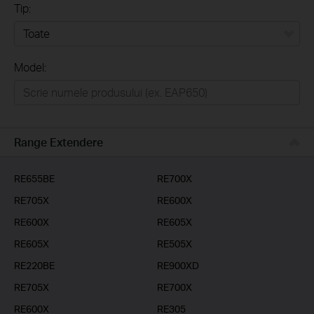
Tip:
Toate
Model:
Home
Casă inteligentă
Business
Range Extendere
Furnizori Servicii
RE655BE
RE700X
RE705X
RE600X
RE600X
RE605X
RE605X
RE505X
RE220BE
RE900XD
RE705X
RE700X
RE600X
RE305