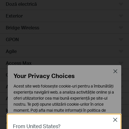
Doză electrică
Exterior
Bridge Wireless
GPON
Agile
Access Max
Close
Your Privacy Choices
Campus
Acest site web folosește cookie-uri pentru a îmbunătăți
Access Plus
experiența navigării web, a analiza activitățile online și a
Aggregation
oferi utilizatorilor cea mai bună experiență pe site-ul
nostru. Te poți opune utilizării cookie-urilor în orice
Industrial
moment. Poți afla mai multe informații în
politica de
confidențialitate
.
Close
Access
From United States?
Cookie-uri de bază