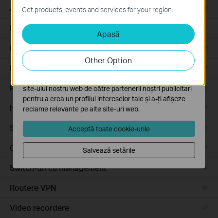
Aceste cookie-uri sunt necesare pentru funcționarea
Access Pro
Get products, events and services for your region.
site-ului web și nu pot fi dezactivate în sistemele tale
Routere prin cablu
Apasă
Cookie-uri de analiză și marketing
Cookie-urile de analiză ne permit să analizăm activitățile
Routere Wi-Fi
tale de pe site-ul nostru web a îmbunătăți și ajusta
Other Option
funcționalitatea site-ului.
Routere 4G
Cookie-urile de marketing pot fi setate prin intermediul
Routere integrate
site-ului nostru web de către partenerii noștri publicitari
pentru a crea un profilul intereselor tale și a-ți afișeze
Hardware
reclame relevante pe alte site-uri web.
Software
Acceptă toate cookie-urile
Camere video
Salvează setările
Switch-uri cu management
Routere VPN
Video recordere