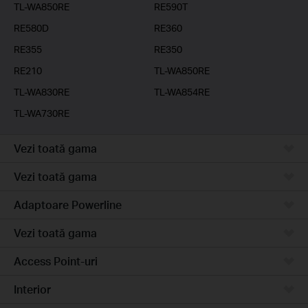
TL-WA850RE
RE590T
RE580D
RE360
RE355
RE350
RE210
TL-WA850RE
TL-WA830RE
TL-WA854RE
TL-WA730RE
Vezi toată gama
Vezi toată gama
Adaptoare Powerline
Vezi toată gama
Access Point-uri
Interior