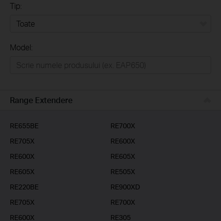
Tip:
Toate
Model:
Home
Casă inteligentă
Business
Range Extendere
Furnizori Servicii
RE655BE
RE700X
RE705X
RE600X
RE600X
RE605X
RE605X
RE505X
RE220BE
RE900XD
RE705X
RE700X
RE600X
RE305