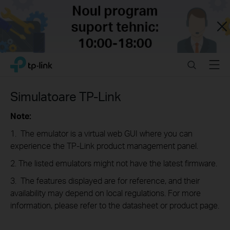
Close
Click
Search
Menu
TP-Link, Reliably Smart
to
skip
the
Simulatoare TP-Link
navigation
bar
Note:
1. The emulator is a virtual web GUI where you can
experience the TP-Link product management panel.
2. The listed emulators might not have the latest firmware.
3. The features displayed are for reference, and their
availability may depend on local regulations. For more
information, please refer to the datasheet or product page.