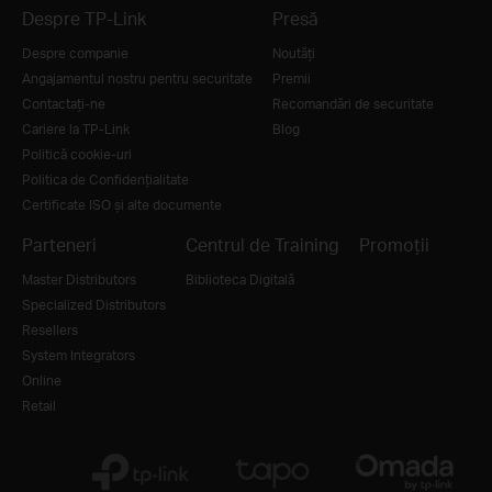
Despre TP-Link
Presă
Despre companie
Noutăţi
Angajamentul nostru pentru securitate
Premii
Contactați-ne
Recomandări de securitate
Cariere la TP-Link
Blog
Politică cookie-uri
Politica de Confidențialitate
Certificate ISO și alte documente
Parteneri
Centrul de Training
Promoții
Master Distributors
Biblioteca Digitală
Specialized Distributors
Resellers
System Integrators
Online
Retail