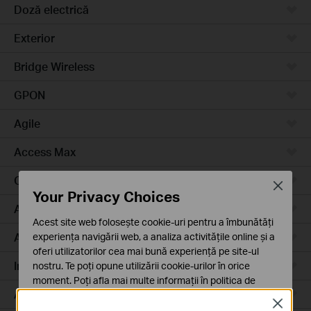
Doză electrică
Exterior
Bridge Wireless
GPON
Agile
Access Max
Campus
Close
Your Privacy Choices
Access Plus
Acest site web folosește cookie-uri pentru a îmbunătăți
Aggregation
experiența navigării web, a analiza activitățile online și a
oferi utilizatorilor cea mai bună experiență pe site-ul
Industrial
nostru. Te poți opune utilizării cookie-urilor în orice
moment. Poți afla mai multe informații în
politica de
Access
confidențialitate
.
Close