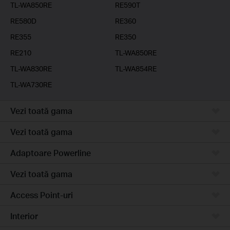
TL-WA850RE
RE590T
RE580D
RE360
RE355
RE350
RE210
TL-WA850RE
TL-WA830RE
TL-WA854RE
TL-WA730RE
Vezi toată gama
Vezi toată gama
Adaptoare Powerline
Vezi toată gama
Access Point-uri
Interior