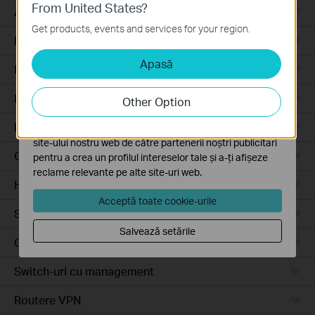
From United States?
Cookie-uri de bază
Access Pro
Aceste cookie-uri sunt necesare pentru funcționarea
Get products, events and services for your region.
site-ului web și nu pot fi dezactivate în sistemele tale
Routere prin cablu
Apasă
Cookie-uri de analiză și marketing
Routere Wi-Fi
Cookie-urile de analiză ne permit să analizăm activitățile
tale de pe site-ul nostru web a îmbunătăți și ajusta
Routere 4G
Other Option
funcționalitatea site-ului.
Routere integrate
Cookie-urile de marketing pot fi setate prin intermediul
site-ului nostru web de către partenerii noștri publicitari
Cloud-Based
pentru a crea un profilul intereselor tale și a-ți afișeze
reclame relevante pe alte site-uri web.
Hardware
Acceptă toate cookie-urile
Software
Salvează setările
Camere video
Switch-uri cu management
Routere VPN