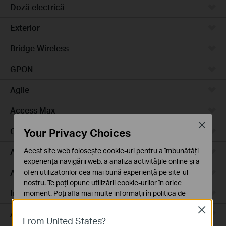
Doză electrică
Exterior
Bridge Wireless
GPON
Agile
Access Max
Close
Your Privacy Choices
Campus
Acest site web folosește cookie-uri pentru a îmbunătăți
Access Plus
experiența navigării web, a analiza activitățile online și a
Aggregation
oferi utilizatorilor cea mai bună experiență pe site-ul
nostru. Te poți opune utilizării cookie-urilor în orice
Industrial
moment. Poți afla mai multe informații în
politica de
confidențialitate
.
Close
Access
From United States?
Cookie-uri de bază