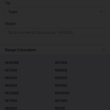
Tip:
Toate
Model:
Home
Casă inteligentă
Business
Range Extendere
Furnizori Servicii
RE655BE
RE700X
RE705X
RE600X
RE600X
RE605X
RE605X
RE505X
RE220BE
RE900XD
RE705X
RE700X
RE600X
RE305