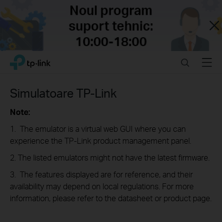
Close
Click
Search
Menu
TP-Link, Reliably Smart
to
skip
the
Simulatoare TP-Link
navigation
bar
Note:
1. The emulator is a virtual web GUI where you can
experience the TP-Link product management panel.
2. The listed emulators might not have the latest firmware.
3. The features displayed are for reference, and their
availability may depend on local regulations. For more
information, please refer to the datasheet or product page.