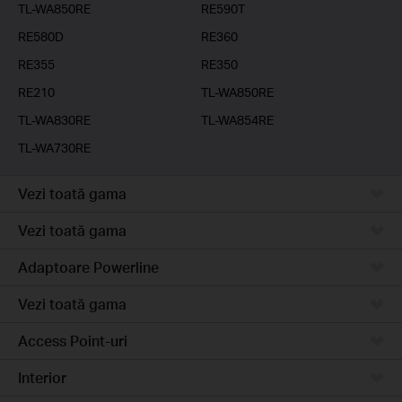
TL-WA850RE
RE590T
RE580D
RE360
RE355
RE350
RE210
TL-WA850RE
TL-WA830RE
TL-WA854RE
TL-WA730RE
Vezi toată gama
Vezi toată gama
Adaptoare Powerline
Vezi toată gama
Access Point-uri
Interior