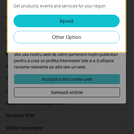
Aceste cookie-uri sunt necesare pentru funcționarea
Access Pro
Get products, events and services for your region.
site-ului web și nu pot fi dezactivate în sistemele tale
Routere prin cablu
Apasă
Cookie-uri de analiză și marketing
Cookie-urile de analiză ne permit să analizăm activitățile
Routere Wi-Fi
tale de pe site-ul nostru web a îmbunătăți și ajusta
Other Option
funcționalitatea site-ului.
Routere 4G
Cookie-urile de marketing pot fi setate prin intermediul
Routere integrate
site-ului nostru web de către partenerii noștri publicitari
pentru a crea un profilul intereselor tale și a-ți afișeze
Hardware
reclame relevante pe alte site-uri web.
Software
Acceptă toate cookie-urile
Camere video
Salvează setările
Switch-uri cu management
Routere VPN
Video recordere