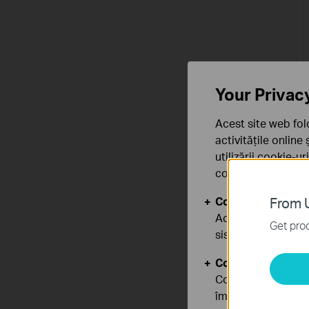
Your Privac
Acest site web fol
activitățile online
utilizării cookie-u
confidențialitate
.
Cookie-uri de baz
From U
Aceste cookie-uri 
Get prod
sistemele tale
Cookie-uri de anal
Cookie-urile de ana
îmbunătăți și ajust