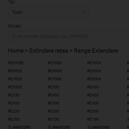
Tip:
Toate
Model:
Home
Casă inteligentă
Home > Extindere rețea > Range Extendere
Business
RE655BE
RE700X
RE705X
Furnizori Servicii
RE605X
RE605X
RE505X
RE705X
RE700X
RE600X
RE505X
RE305
RE650
RE330
RE450
RE455
RE450
RE300
RE300
RE220
RE205
RE205
RE200
RE190
RE190
TL-WA855RE
TL-WA855RE
TL-WA850RE