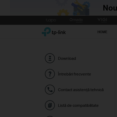
Click
to
TP-Link, Reliably Smart
skip
HOME
the
navigation
bar
Download
Întrebări frecvente
Contact asistenţă tehnică
Listă de compatibilitate