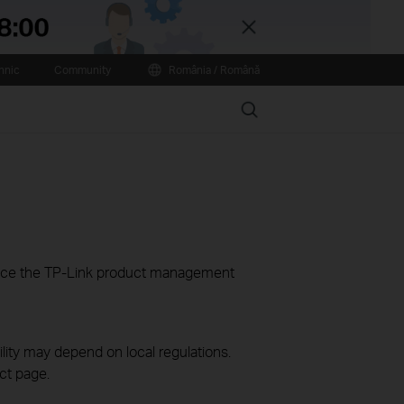
Close
hnic
Community
România / Română
Search
ience the TP-Link product management
ility may depend on local regulations.
ct page.