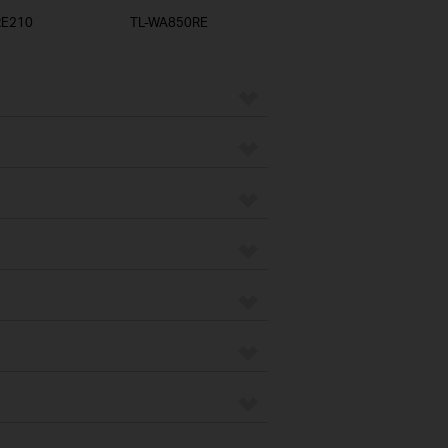
RE210
TL-WA850RE