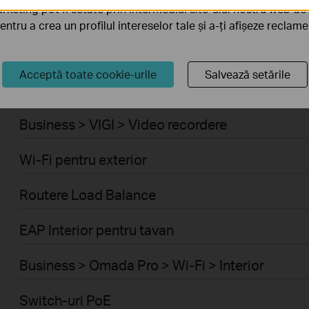
rketing pot fi setate prin intermediul site-ului nostru web de 
Business > VIGI > Camere video
pentru a crea un profilul intereselor tale și a-ți afișeze reclam
Switch-uri cu management
Acceptă toate cookie-urile
Salvează setările
Routere VPN
Business > VIGI > Video recordere
Wi-Fi pentru exterior
Routere Load Balance
EAP Interior pentru tavan
Business > Omada Pro > Wi-Fi > Interior
Switch-uri PoE