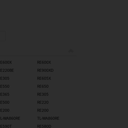
RE600X
RE600X
RE220BE
RE900XD
RE305
RE605X
RE550
RE650
RE365
RE305
RE500
RE220
RE200
RE200
TL-WA860RE
TL-WA860RE
RE590T
RE580D