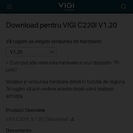
TP-Link, Reliably
Searc
Smart
icon
Download pentru
VIGI C220I
V1.20
Vă rugăm să alegeți versiunea de hardware:
V1.20
>
Cum pot afla versiunea hardware a unui dispozitiv TP-
Link?
Modelul și versiunea hardware diferă în funcție de regiune.
Te rugăm să ai in vedere aceste detalii când realizezi
achiziția.
Product Overview
VIGI C220I_V1.20_Datasheet
Documente