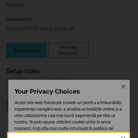
achiziția.
Documente
Archer MR200 Setup Guide
Întrebări
Setup Video
frecvente
Setup Video
Close
Your Privacy Choices
Acest site web folosește cookie-uri pentru a îmbunătăți
experiența navigării web, a analiza activitățile online și a
oferi utilizatorilor cea mai bună experiență pe site-ul
nostru. Te poți opune utilizării cookie-urilor în orice
How to Set up TP-
moment. Poți afla mai multe informații în
politica de
Link 4G WiFi Router
confidențialitate
.