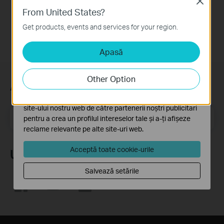
Close
From United States?
Cookie-uri de bază
Aceste cookie-uri sunt necesare pentru funcționarea
Get products, events and services for your region.
site-ului web și nu pot fi dezactivate în sistemele tale
Apasă
Cookie-uri de analiză și marketing
Cookie-urile de analiză ne permit să analizăm activitățile
tale de pe site-ul nostru web a îmbunătăți și ajusta
Other Option
Abonează-te
funcționalitatea site-ului.
Cookie-urile de marketing pot fi setate prin intermediul
site-ului nostru web de către partenerii noștri publicitari
Email Address
Înscrie-te
pentru a crea un profilul intereselor tale și a-ți afișeze
reclame relevante pe alte site-uri web.
Acceptă toate cookie-urile
Urmărește-ne
Salvează setările