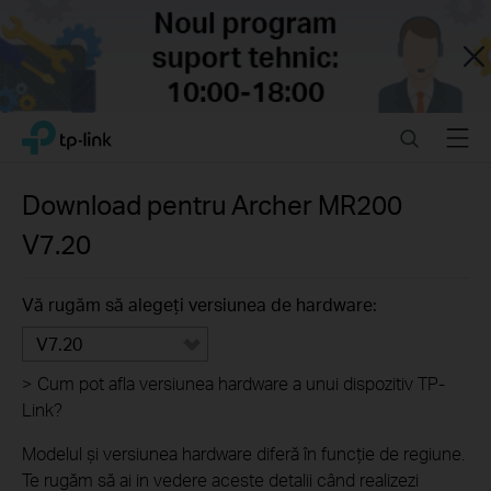
Close
Click
Search
Menu
TP-Link, Reliably Smart
to
skip
the
Download pentru
Archer MR200
navigation
V7.20
bar
Vă rugăm să alegeți versiunea de hardware:
V7.20
>
Cum pot afla versiunea hardware a unui dispozitiv TP-
Link?
Modelul și versiunea hardware diferă în funcție de regiune.
Te rugăm să ai in vedere aceste detalii când realizezi