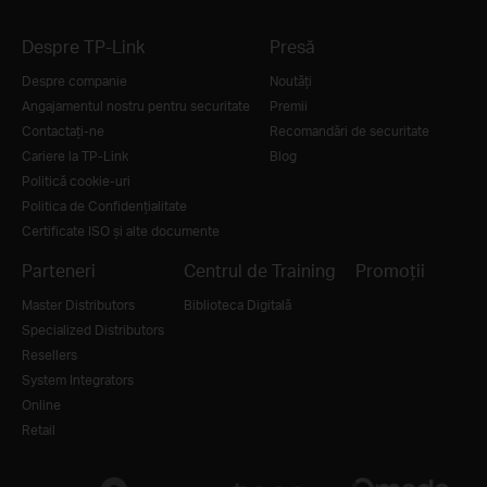
Despre TP-Link
Presă
Despre companie
Noutăţi
Angajamentul nostru pentru securitate
Premii
Contactați-ne
Recomandări de securitate
Cariere la TP-Link
Blog
Politică cookie-uri
Politica de Confidențialitate
Certificate ISO și alte documente
Parteneri
Centrul de Training
Promoții
Master Distributors
Biblioteca Digitală
Specialized Distributors
Resellers
System Integrators
Online
Retail