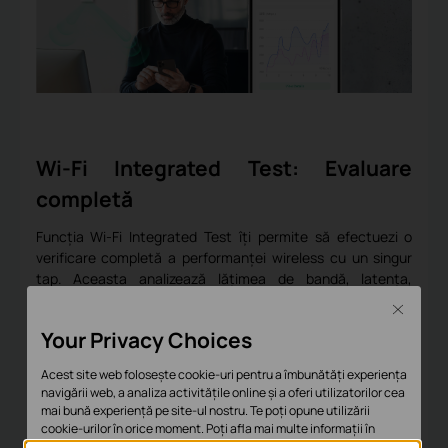
Wi-Fi Integrated Test: Evaluare
completă
Funcția Wi-Fi Integrated Test îți permite să efectuezi o
verificare completă a performanței wireless cu un singur
tap. Aceasta analizează lățimea de bandă, latența,
interferențele și securitatea, apoi generează un raport
Close
detaliat pentru depanare rapidă și decizii informate.
Your Privacy Choices
Acest site web folosește cookie-uri pentru a îmbunătăți experiența
navigării web, a analiza activitățile online și a oferi utilizatorilor cea
mai bună experiență pe site-ul nostru. Te poți opune utilizării
cookie-urilor în orice moment. Poți afla mai multe informații în
politica de confidențialitate
.