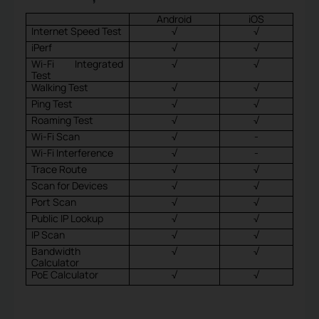
Android
iOS
Internet Speed Test
√
√
iPerf
√
√
Wi-Fi Integrated
√
√
Test
Walking Test
√
√
Ping Test
√
√
Roaming Test
√
√
Wi-Fi Scan
√
-
Wi-Fi Interference
√
-
Trace Route
√
√
Scan for Devices
√
√
Port Scan
√
√
Public IP Lookup
√
√
IP Scan
√
√
Bandwidth
√
√
Calculator
PoE Calculator
√
√