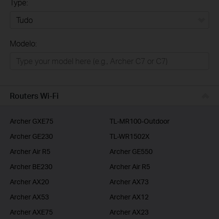
Type:
Tudo
Modelo:
Para Casa
Smart Home
Empresas
Routers Wi-Fi
ISP
Archer GXE75
TL-MR100-Outdoor
Archer GE230
TL-WR1502X
Archer Air R5
Archer GE550
Archer BE230
Archer Air R5
Archer AX20
Archer AX73
Archer AX53
Archer AX12
Archer AXE75
Archer AX23