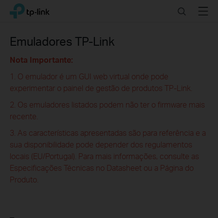
Click
Search
Menu
TP-Link, Reliably Smart
to
skip
the
Emuladores TP-Link
navigation
bar
Nota Importante:
1. O emulador é um GUI web virtual onde pode
experimentar o painel de gestão de produtos TP-Link.
2. Os emuladores listados podem não ter o firmware mais
recente.
3. As características apresentadas são para referência e a
sua disponibilidade pode depender dos regulamentos
locais (EU/Portugal). Para mais informações, consulte as
Especificações Técnicas no Datasheet ou a Página do
Produto.