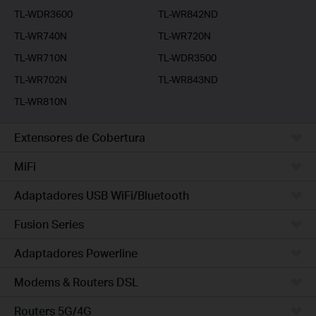
TL-WDR3600
TL-WR842ND
TL-WR740N
TL-WR720N
TL-WR710N
TL-WDR3500
TL-WR702N
TL-WR843ND
TL-WR810N
Extensores de Cobertura
MiFi
Adaptadores USB WiFi/Bluetooth
Fusion Series
Adaptadores Powerline
Modems & Routers DSL
Routers 5G/4G