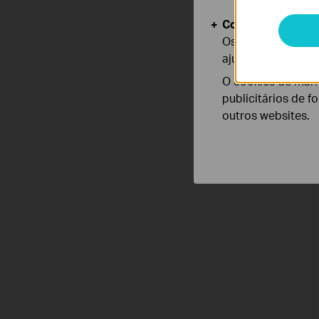
Cookies de Anális
Os cookies de ana
ajustar a funciona
O cookies de mark
publicitários de f
outros websites.