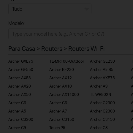
Tudo
Modelo:
Para Casa
Smart Home
Para Casa > Routers > Routers Wi-Fi
Empresas
Archer GXE75
TL-MR100-Outdoor
Archer GE230
ISP
Archer GE550
Archer BE230
Archer Air R5
A
Archer AX53
Archer AX12
Archer AXE75
A
Archer AX20
Archer AX10
Archer A9
A
Archer AX50
Archer AX11000
TL-WR802N
A
Archer C6
Archer C6
Archer C2300
A
Archer A5
Archer A7
Archer C2300
Archer C3200
Archer C3150
Archer C3150
A
Archer C9
Touch P5
Archer C8
A