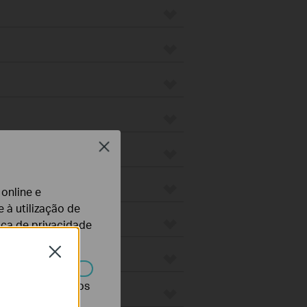
Close
 online e
 à utilização de
tica de privacidade
Close
r desativados nos