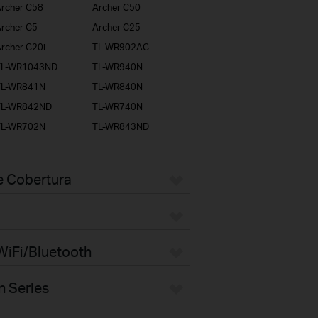
rcher C58
Archer C50
rcher C5
Archer C25
rcher C20i
TL-WR902AC
TL-WR1043ND
TL-WR940N
TL-WR841N
TL-WR840N
TL-WR842ND
TL-WR740N
TL-WR702N
TL-WR843ND
e Cobertura
WiFi/Bluetooth
n Series