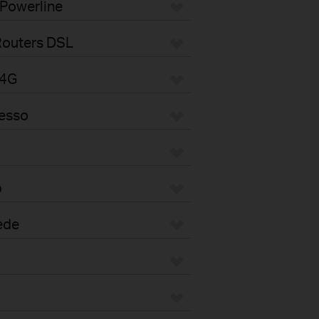
 Powerline
Routers DSL
/4G
cesso
o
ede