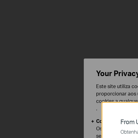
Your Privac
Este site utiliza 
proporcionar aos u
cookies a qualqu
.
Cookies Básicos
From U
Os cookies são ne
Obtenha 
seus sistemas.