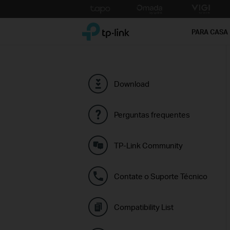
Click
to
TP-Link, Reliably Smart
skip
PARA CASA
the
navigation
bar
Download
Perguntas frequentes
TP-Link Community
Contate o Suporte Técnico
Compatibility List