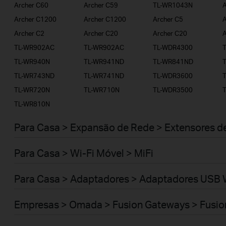
Archer C60
Archer C59
TL-WR1043N
A
Archer C1200
Archer C1200
Archer C5
A
Archer C2
Archer C20
Archer C20
A
TL-WR902AC
TL-WR902AC
TL-WDR4300
TL-WR940N
TL-WR941ND
TL-WR841ND
TL-WR743ND
TL-WR741ND
TL-WDR3600
TL-WR720N
TL-WR710N
TL-WDR3500
TL-WR810N
Para Casa > Expansão de Rede > Extensores d
Para Casa > Wi-Fi Móvel > MiFi
Para Casa > Adaptadores > Adaptadores USB 
Empresas > Omada > Fusion Gateways > Fusio