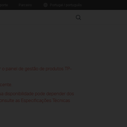
porte
Parceiro
Portugal / português
Search
 o painel de gestão de produtos TP-
cente.
sua disponibilidade pode depender dos
consulte as Especificações Técnicas