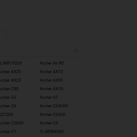
TL-WR1502X
Archer Air R5
rcher AX20
Archer AX73
rcher AX23
Archer AX55
rcher C80
Archer AX10
rcher C6
Archer A7
rcher C6
Archer C5400X
AD7200
Archer C5400
rcher C2600
Archer C9
rcher C7
TL-WDR4900