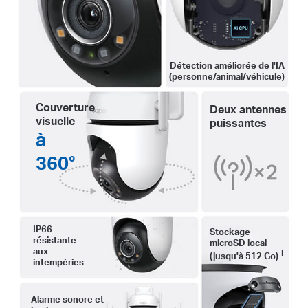
Détection améliorée de l'IA
(personne/animal/véhicule)
Couverture
Deux antennes
visuelle
puissantes
à
360°
IP66
Stockage
résistante
microSD local
aux
†
(jusqu'à 512 Go)
intempéries
Alarme sonore et