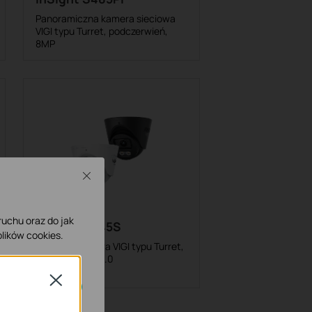
Panoramiczna kamera sieciowa
VIGI typu Turret, podczerwień,
8MP
Close
 ruchu oraz do jak
InSight S445S
lików cookies.
Kamera sieciowa VIGI typu Turret,
4MP, ColorPro 2.0
Close