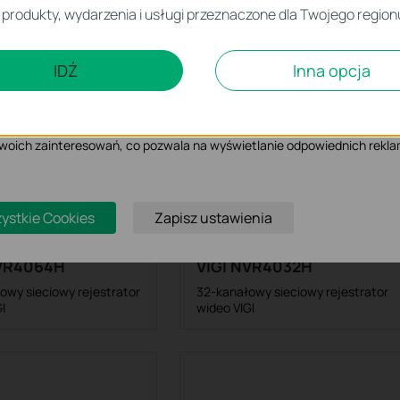
iezbędne są do poprawnego działania witryny i nie moga zostać wyłączo
zystkie 42 Kamery
 produkty, wydarzenia i usługi przeznaczone dla Twojego region
atory wideo
czące analizy i marketingu
IDŹ
Inna opcja
 Cookies są wykorzystywane w celu analizy ruchu na naszej stronie, co u
ietlanych treści.
iki Cookies mogą być wykorzystywane przez naszych partnerów rekla
 Twoich zainteresowań, co pozwala na wyświetlanie odpowiednich rekla
ystkie Cookies
Zapisz ustawienia
NVR4064H
VIGI NVR4032H
owy sieciowy rejestrator
32-kanałowy sieciowy rejestrator
I
wideo VIGI