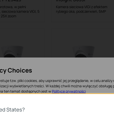
rotowa, w pełni
Kamera sieciowa VIGI z efektem
 sieciowa kamera VIGI, 5
rybiego oka, podczerwień, 5MP
, 25X zoom
acy Choices
stuje tzw. pliki cookies, aby usprawnić jej przeglądanie, w celu analizy
t S485
InSight S455
izacji wyświetlanych treści. W każdej chwili można wyłączyć obsługę p
kolorowa kamera
W pełni kolorowa kamera
 na ten temat dostępnych jest w
Polityce prywatności
VIGI typu Turret, 8MP
sieciowa VIGI typu Turret, 5MP
 Cookies
ted States?