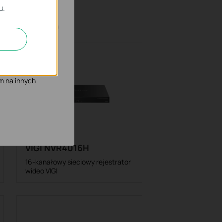
ne.
u.
możliwia poprawę i
mowych podczas
m na innych
VIGI NVR4016H
16-kanałowy sieciowy rejestrator
wideo VIGI