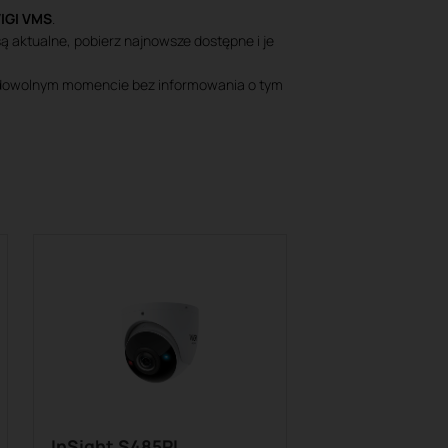
VIGI VMS
.
 aktualne, pobierz najnowsze dostępne i je
 w dowolnym momencie bez informowania o tym
InSight S485PI