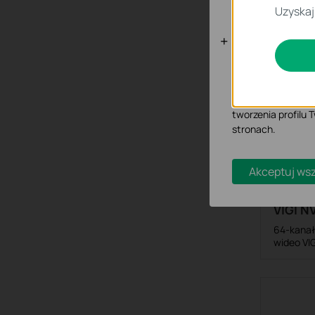
Te pliki cookies n
Pokaż ws
Uzyskaj
Rejestr
Cookies doty
Analiza - Te pliki
dostosowanie wyśw
Marketing - Te pl
tworzenia profilu
stronach.
Akceptuj wsz
VIGI 
64-kanał
wideo VIG