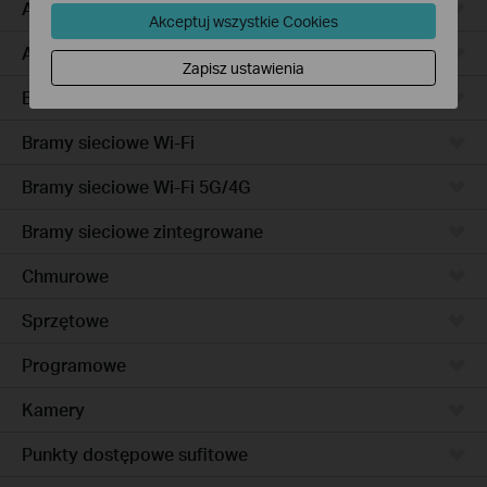
Access Pro
Akceptuj wszystkie Cookies
Access
Zapisz ustawienia
Bramy sieciowe przewodowe
Bramy sieciowe Wi-Fi
Bramy sieciowe Wi-Fi 5G/4G
Bramy sieciowe zintegrowane
Chmurowe
Sprzętowe
Programowe
Kamery
Punkty dostępowe sufitowe