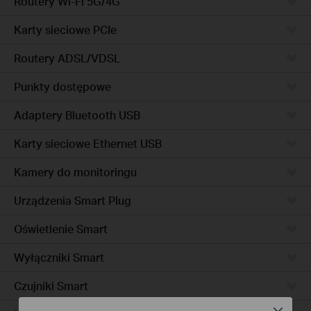
Routery Wi-Fi 5G/4G
Karty sieciowe PCIe
Routery ADSL/VDSL
Punkty dostępowe
Adaptery Bluetooth USB
Karty sieciowe Ethernet USB
Kamery do monitoringu
Urządzenia Smart Plug
Oświetlenie Smart
Wyłączniki Smart
Czujniki Smart