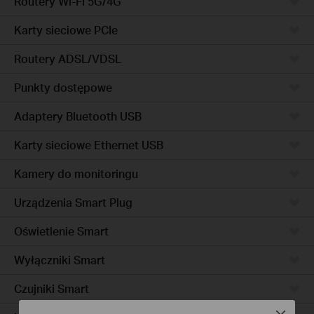
Routery Wi-Fi 5G/4G
Karty sieciowe PCIe
Routery ADSL/VDSL
Punkty dostępowe
Adaptery Bluetooth USB
Karty sieciowe Ethernet USB
Kamery do monitoringu
Urządzenia Smart Plug
Oświetlenie Smart
Wyłączniki Smart
Czujniki Smart