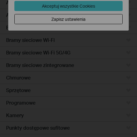
Access Pro
Akceptuj wszystkie Cookies
Access
Zapisz ustawienia
Bramy sieciowe przewodowe
Bramy sieciowe Wi-Fi
Bramy sieciowe Wi-Fi 5G/4G
Bramy sieciowe zintegrowane
Chmurowe
Sprzętowe
Programowe
Kamery
Punkty dostępowe sufitowe