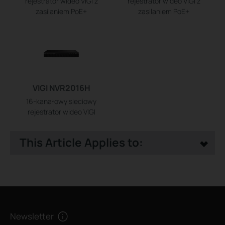
rejestrator wideo VIGI z
rejestrator wideo VIGI z
zasilaniem PoE+
zasilaniem PoE+
VIGI NVR2016H
16-kanałowy sieciowy
rejestrator wideo VIGI
This Article Applies to:
Newsletter