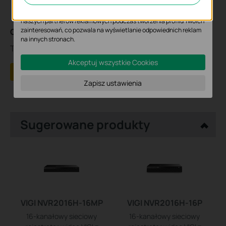
Marketing - Te pliki Cookies mogą być wykorzystywane przez
naszych partnerów reklamowych podczas tworzenia profilu Twoich
zainteresowań, co pozwala na wyświetlanie odpowiednich reklam
Czy ten poradnik FAQ był pomocny?
na innych stronach.
Twoja opinia pozwoli nam udoskonalić tę stronę.
Akceptuj wszystkie Cookies
Tak
Nie
Zapisz ustawienia
Sugerowane produkty
VIGI NVR2016H-16MP
VIGI NVR2016H-16P
16-kanałowy sieciowy
16-kanałowy sieciowy