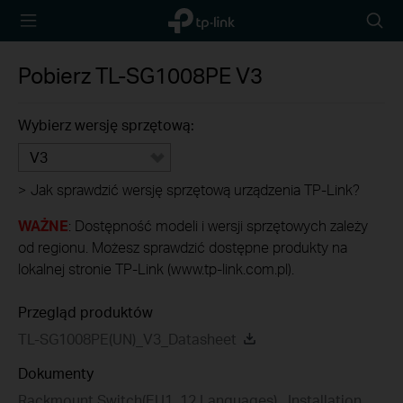
TP-Link,
Wyszu
Reliably
Smart
Pobierz
TL-SG1008PE
V3
Wybierz wersję sprzętową:
V3
>
Jak sprawdzić wersję sprzętową urządzenia TP-Link?
WAŻNE
: Dostępność modeli i wersji sprzętowych zależy
od regionu. Możesz sprawdzić dostępne produkty na
lokalnej stronie TP-Link (www.tp-link.com.pl).
Przegląd produktów
TL-SG1008PE(UN)_V3_Datasheet
Dokumenty
Rackmount Switch(EU1_12 Languages)_ Installation