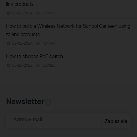
link products
08-02-2024
127617
views
How to build a Wireless Network for School Canteen using
tp-link products
08-02-2024
131444
views
How to choose PoE switch
06-28-2022
207825
views
Newsletter
Adres e-mail
Zapisz się