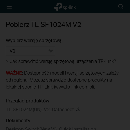
TP-Link,
Wyszu
Reliably
Smart
Pobierz
TL-SF1024M
V2
Wybierz wersję sprzętową:
V2
>
Jak sprawdzić wersję sprzętową urządzenia TP-Link?
WAŻNE
: Dostępność modeli i wersji sprzętowych zależy
od regionu. Możesz sprawdzić dostępne produkty na
lokalnej stronie TP-Link (www.tp-link.com.pl).
Przegląd produktów
TL-SF1024M(UN)_V2_Datasheet
Dokumenty
Desktop Switch(New VI)_Quick Installation