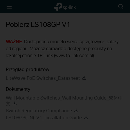
TP-Link,
Wyszu
Reliably
Smart
Pobierz
LS108GP
V1
WAŻNE
: Dostępność modeli i wersji sprzętowych zależy
od regionu. Możesz sprawdzić dostępne produkty na
lokalnej stronie TP-Link (www.tp-link.com.pl).
Przegląd produktów
LiteWave PoE Switches_Datasheet
Dokumenty
Wall Mountable Switches_Wall Mounting Guide_繁体中
文
Switch Regulatory Compliance
LS108GP(UN)_V1_Installation Guide