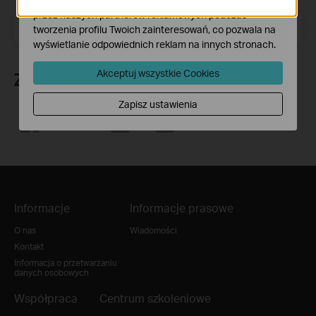
przez naszych partnerów reklamowych podczas
Adres e-mail
Zapisz się
tworzenia profilu Twoich zainteresowań, co pozwala na
wyświetlanie odpowiednich reklam na innych stronach.
Akceptuj wszystkie Cookies
Znajdź nas
Zapisz ustawienia
Informacje
Informacje prasowe
O nas
Wiadomości
Kontakt
Informacja o przetwarzaniu
danych osobowych
Współpraca
Centrum szkoleniowe