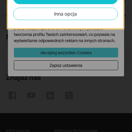
Specyfikacja
Analiza - Te pliki Cookies są wykorzystywane w celu
analizy ruchu na naszej stronie, co umożliwia poprawę i
Inna opcja
dostosowanie wyświetlanych treści.
Wsparcie
Marketing - Te pliki Cookies mogą być wykorzystywane
przez naszych partnerów reklamowych podczas
tworzenia profilu Twoich zainteresowań, co pozwala na
Newsletter
wyświetlanie odpowiednich reklam na innych stronach.
Akceptuj wszystkie Cookies
Adres e-mail
Zapisz się
Zapisz ustawienia
Znajdź nas
Informacje
Informacje prasowe