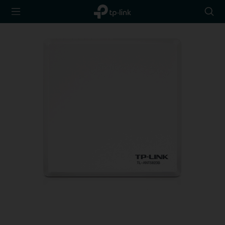
TP-Link,
Wyszu
Reliably
Smart