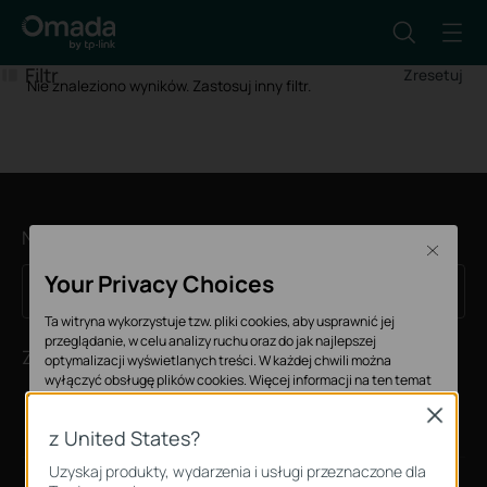
Filtr
Zresetuj
Nie znaleziono wyników. Zastosuj inny filtr.
Newsletter
Close
Your Privacy Choices
Zapisz się
Adres e-mail
Ta witryna wykorzystuje tzw. pliki cookies, aby usprawnić jej
przeglądanie, w celu analizy ruchu oraz do jak najlepszej
Znajdź nas
optymalizacji wyświetlanych treści. W każdej chwili można
wyłączyć obsługę plików cookies. Więcej informacji na ten temat
dostępnych jest w
Polityce prywatności
Close
z United States?
Podstawowe Cookies
Uzyskaj produkty, wydarzenia i usługi przeznaczone dla
Te pliki cookies niezbędne są do poprawnego działania witryny i nie