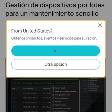
Gestión de dispositivos por lotes
para un mantenimiento sencillo
Gestione
fácilmente
un gran número de dispositivos
Close
a través de una interfaz unificada, desde la
From United States?
inicialización del dispositivo hasta las actualizaciones
del sistema, lo que simplifica las tareas de
Obtenga productos, eventos y servicios para su región.
mantenimiento rutinarias y reduce la complejidad
operativa.
Ir
Otra opción