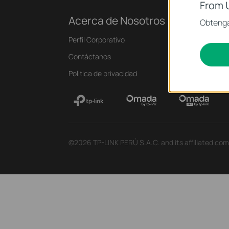
From 
Acerca de Nosotros
P
Obtenga
Perfil Corporativo
Not
Contáctanos
Bl
Politica de privacidad
Av
©2026 TP-LINK PERÚ S.A.C. and its affiliated comp