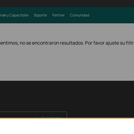
nde y Capacítate
Soporte
Partner
Comunidad
sentimos, no se encontraron resultados. Por favor ajuste su filtr
Regístrate