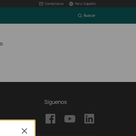
Contáctanos
Perú / Español
Buscar
o.
Síguenos
Close