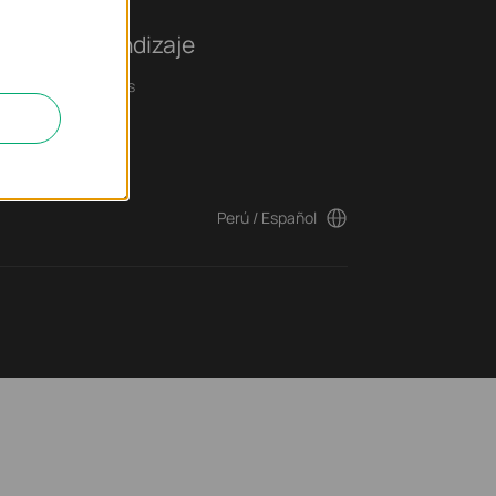
tro de Aprendizaje
ncias tecnológicas
Perú / Español