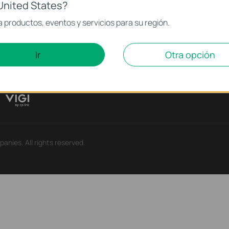
United States?
rensa
Partners
Cen
 productos, eventos y servicios para su región.
icias
Partner Program
Tende
Ir
Otra opción
og
iso de seguridad
anies. All rights reserved.