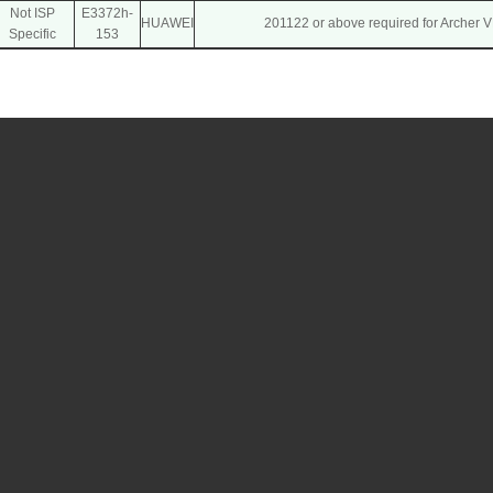
Not ISP
E3372h-
HUAWEI
201122 or above required for Archer
Specific
153