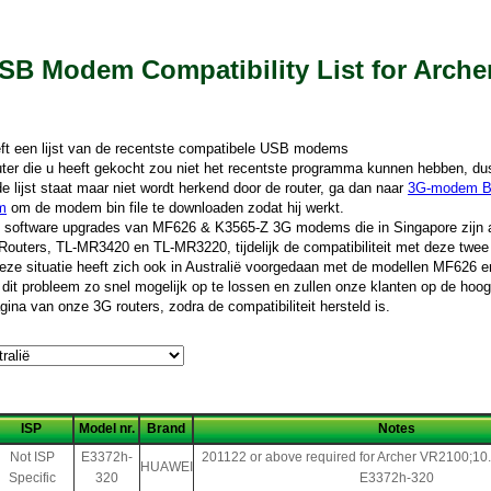
SB Modem Compatibility List for Arche
ft een lijst van de recentste compatibele USB modems
er die u heeft gekocht zou niet het recentste programma kunnen hebben, dus 
lijst staat maar niet wordt herkend door de router, ga dan naar
3G-modem B
m
om de modem bin file te downloaden zodat hij werkt.
 software upgrades van MF626 & K3565-Z 3G modems die in Singapore zijn a
outers, TL-MR3420 en TL-MR3220, tijdelijk de compatibiliteit met deze twee
Deze situatie heeft zich ook in Australië voorgedaan met de modellen MF626
 dit probleem zo snel mogelijk op te lossen en zullen onze klanten op de hoo
agina van onze 3G routers, zodra de compatibiliteit hersteld is.
ISP
Model nr.
Brand
Notes
Not ISP
E3372h-
201122 or above required for Archer VR2100;10.0
HUAWEI
Specific
320
E3372h-320