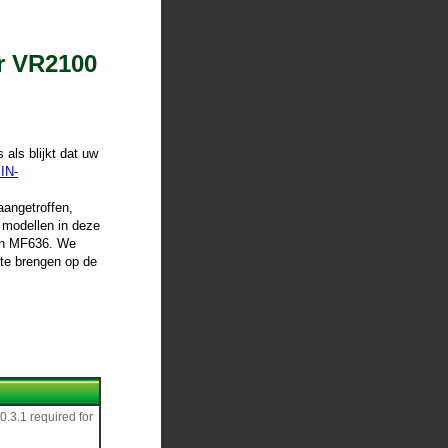
r VR2100
als blijkt dat uw
IN-
angetroffen,
 modellen in deze
 en MF636. We
gte brengen op de
.3.1 required for