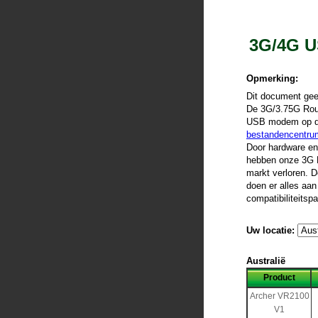
3G/4G U
Opmerking:
Dit document gee
De 3G/3.75G Rout
USB modem op de 
bestandencentru
Door hardware en
hebben onze 3G R
markt verloren. 
doen er alles aan
compatibiliteitsp
Uw locatie:
Australië
Product
Archer VR2100
V1