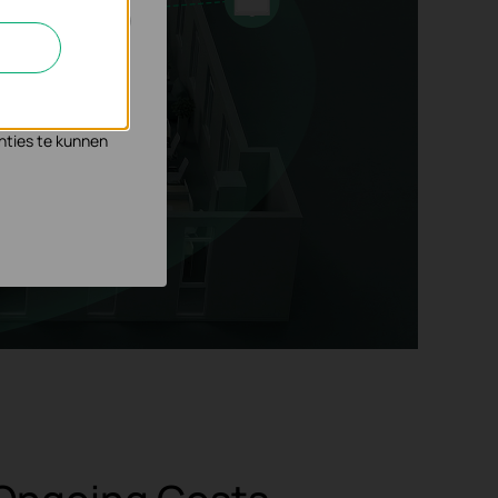
n en zo de
s waar wij mee
nties te kunnen