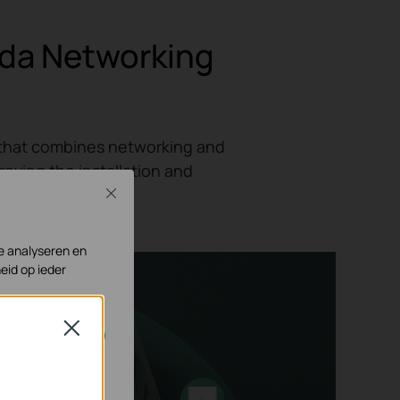
ada Networking
on that combines networking and
ving the installation and
Close
te analyseren en
eid op ieder
Close
geschakeld.