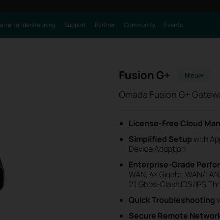
ren en ondersteuning
Support
Partner
Community
Events
Fusion G+
Nieuw
Omada Fusion G+ Gatew
License‑Free Cloud M
Simplified Setup
with
Ap
Device Adoption
Enterprise‑Grade Perf
WAN, 4× Gigabit WAN/LAN),
2.1 Gbps-Class IDS/IPS T
Quick Troubleshooting
v
Secure Remote Networ