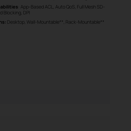
bilities
: App‑Based ACL, Auto QoS, Full Mesh SD-
d Blocking, DPI
ns:
Desktop, Wall-Mountable**, Rack-Mountable**