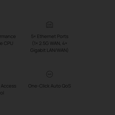
ormance
5× Ethernet Ports
re CPU
(1× 2.5G WAN,
4×
Gigabit LAN/WAN)
Access
One-Click
Auto QoS
ol