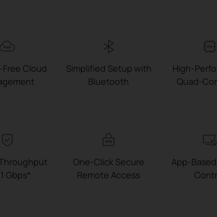
-Free Cloud
Simplified Setup with
High-Perf
agement
Bluetooth
Quad-Co
 Throughput
One‑Click Secure
App-Based
.1 Gbps*
Remote Access
Contr