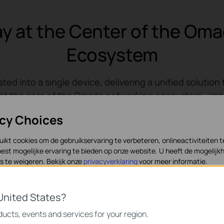
y at the Center of the Om
Ecosystem
ted into a single device, delivering a unified soluti
t the core of the Omada networking ecosystem—impro
management experience.
acy Choices
ikt cookies om de gebruikservaring te verbeteren, onlineactiviteiten 
est mogelijke ervaring te bieden op onze website. U heeft de mogelijkh
 te weigeren. Bekijk onze
privacyverklaring
voor meer informatie.
ookies
United States?
noodzakelijk voor de werking van de website en kunnen niet worden uit
ucts, events and services for your region.