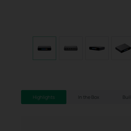
Highlights
In the Box
Bui