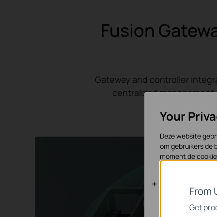
Fusion Gatewa
Gateway and controller integra
centralized management a
Your Priv
Deze website gebru
om gebruikers de b
moment de cookies
Standaard C
From 
Deze cookies zijn 
Get prod