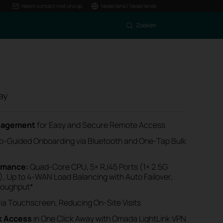
Neem contact met ons op
Nederland / Nederlands
Zoeken
ay
anagement
for Easy and Secure Remote Access
p-Guided Onboarding
via Bluetooth
and One-Tap Bulk
ormance:
Quad-Core CPU, 5× RJ45 Ports (1× 2.5G
 Up to 4‑WAN Load Balancing with Auto Failover,
hroughput*
ia Touchscreen, Reducing On-Site Visits
k Access
in One Click Away with Omada LightLink VPN