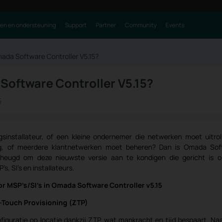
ren en ondersteuning
Support
Partner
Community
Events
mada Software Controller V5.15?
Software Controller V5.15?
5
gsinstallateur, of een kleine ondernemer die netwerken moet uitrol
ng, of meerdere klantnetwerken moet beheren? Dan is Omada Sof
verheugd om deze nieuwste versie aan te kondigen die gericht is 
s, SI’s en installateurs.
r MSP’s/SI’s in Omada Software Controller v5.15
-Touch Provisioning (ZTP)
figuratie op locatie dankzij ZTP, wat mankracht en tijd bespaart. Na