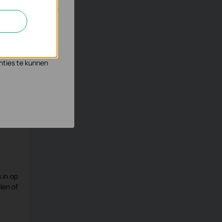
n en zo de
s waar wij mee
nties te kunnen
er te
orary
es via
 in op
len of