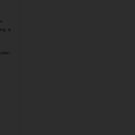
s.
ing is
uizen,