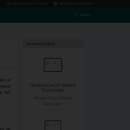
Neem contact met ons op
Nederland / Nederlands
Zoeken
Verwant product
len in
Omada Cloud-Based
tware
Controller
op het
Omada Cloud-Based
Controller
ast de