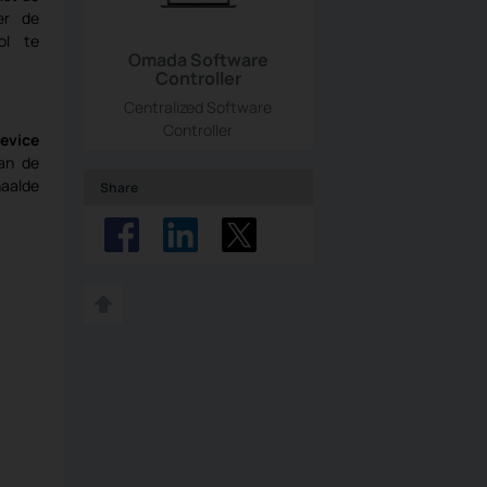
er de
ol te
Omada Software
Controller
Centralized Software
Controller
Device
van de
haalde
Share