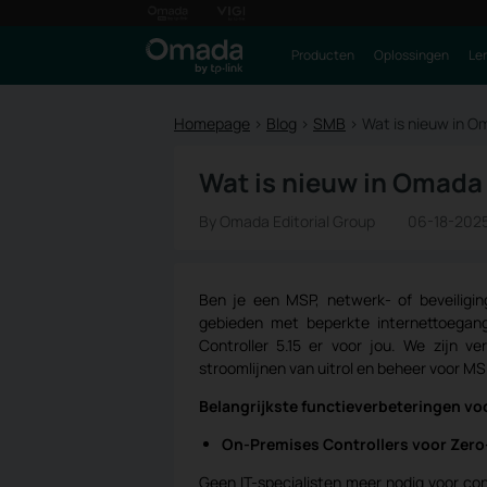
Producten
Oplossingen
Le
Homepage
>
Blog
>
SMB
>
Wat is nieuw in O
Wat is nieuw in Omada 
By Omada Editorial Group
06-18-202
Ben je een MSP, netwerk- of beveiligin
gebieden met beperkte internettoega
Controller 5.15 er voor jou. We zijn 
stroomlijnen van uitrol en beheer voor MSP’
Belangrijkste functieverbeteringen voo
On-Premises Controllers voor Zero
Geen IT-specialisten meer nodig voor con