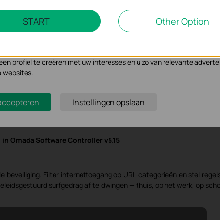
Marketing Cookies
START
Other Option
se geven ons de mogelijkheid uw activiteiten op onze website te volge
n de website aan te passen en te verbeteren.
 kunnen op onze website worden geplaatst door externe adverteerder
n profiel te creëren met uw interesses en u zo van relevante adverte
e websites.
dt daarnaast een reeks waardevolle verbeteringen om het behe
 accepteren
Instellingen opslaan
Super Admin
-rol voor gecentraliseerd wereldwijd beheer, een
Temp
jdslimiet mogelijk maakt, en vereenvoudigd beheer van meerdere locati
in Omada Software Controller v5.15
e beveiliging. Filter internettoegang op URL-categorieën en stel regels
beleidsgestuurd surfgedrag af te dwingen — thuis, op het werk, op scho