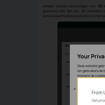
Beheer locaties eenvoudiger met
SD-
gateways met één klik. Dit elimineert
betrouwbaarheid en prestaties van het ne
Your Priv
Deze website gebru
om gebruikers de b
moment de cookies
Standaard C
From 
Deze cookies zijn 
Get prod