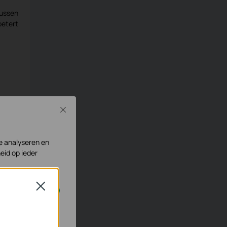
ussen
betert
Close
te analyseren en
eid op ieder
Close
geschakeld.