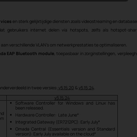
rvices
en sterk gelijktijdige diensten zoals videostreaming en database
t gebruikers internet delen via hotspots, zelfs als hotspot-shar
oe aan verschillende VLAN’s om netwerkprestaties te optimaliseren.
da EAP Bluetooth module
, toepasbaar in zorginstellingen, verpleegh
onderverdeeld in twee versies:
v5.15.20
&
v5.15.24
.
v5.15.24
Software Controller for Windows and Linux has
been released.
and
Hardware Controller: Late June*
om
Integrated Gateway (ER7212PC): Early July*
Omada Central (Essentials version and Standard
version): Early July available on the cloud*