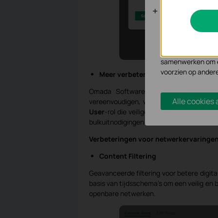
Analyse en 
Cookies voor analy
functionaliteit va
Marketing cookies
samenwerken om ee
voorzien op ander
Meer verbeteringen voor MSP's/SI's
Omada Software Controller v5.15 bie
Alle cookies
vereenvoudigen, waaronder de nieuwe
User
-rol die veilige toegang met een ti
bulkuitnodigingen in het
Cloud Portal
.
Verbeteringen voor netwerkervaringen 
Content Filtering
Geavanceerde filtering voor betere digital
basis van tijdsschema’s om een veilig en 
openbare netwerken.