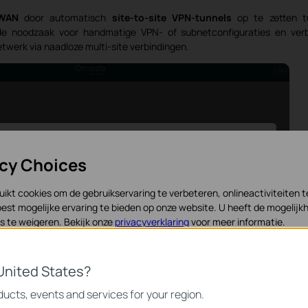
WAN
door automatisch
site-to-site VPN-tunnels
op te zetten t
 de noodzaak voor handmatige VPN- of subnetconfiguraties en ver
twerk via naadloze multi-site verbindingen.
acy Choices
ikt cookies om de gebruikservaring te verbeteren, onlineactiviteiten 
est mogelijke ervaring te bieden op onze website. U heeft de mogelijkh
 te weigeren. Bekijk onze
privacyverklaring
voor meer informatie.
ookies
United States?
noodzakelijk voor de werking van de website en kunnen niet worden uit
ucts, events and services for your region.