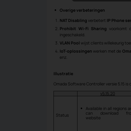
Overige verbeteringen
NAT Disabling
verbetert
IP Phone se
Prohibit Wi-Fi Sharing
voorkomt da
ingeschakeld.
VLAN Pool
wijst clients willekeurig t
IoT-oplossingen
werken met de
Oma
enz.
Illustratie
Omada Software Controller versie 5.15 is 
v5.15.20
Available in all regions 
can download fr
Status
website