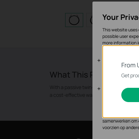
Your Priv
This website uses 
possible user expe
more information 
Standaard C
From 
Deze cookies zijn 
What This Product Doe
Get prod
With a passive twin-ax cable assembly o
Analyse en 
a cost-effective way to connect within r
Cookies voor analy
functionaliteit va
Marketing cookies
samenwerken om ee
voorzien op ander