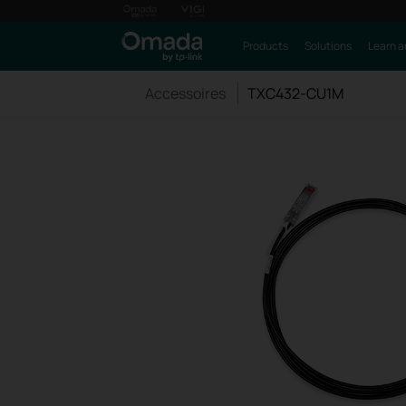
Products
Solutions
Learn a
Accessoires
TXC432-CU1M