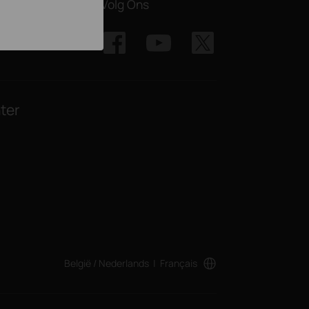
Volg Ons
ter
België / Nederlands
|
Français