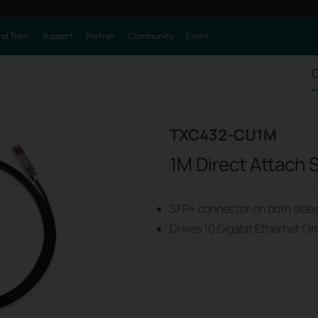
nd Train
Support
Partner
Community
Event
O
TXC432-CU1M
1M Direct Attach 
SFP+ connector on both side
Drives 10 Gigabit Ethernet (1