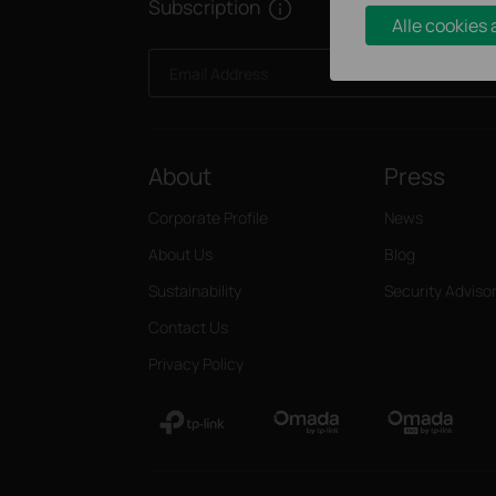
Subscription
Alle cookies
Email Address
About
Press
Corporate Profile
News
About Us
Blog
Sustainability
Security Adviso
Contact Us
Privacy Policy