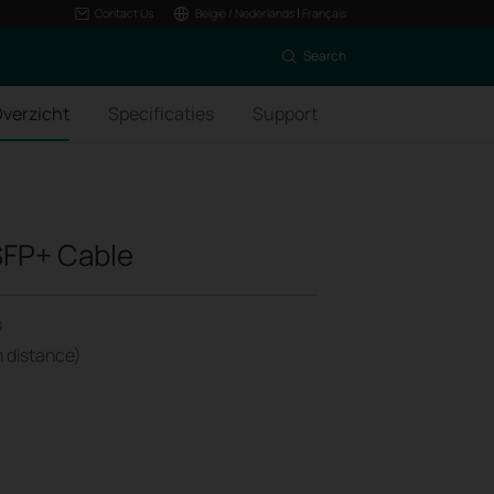
|
Contact Us
België / Nederlands
Français
Search
verzicht
Specificaties
Support
SFP+ Cable
s
m distance)