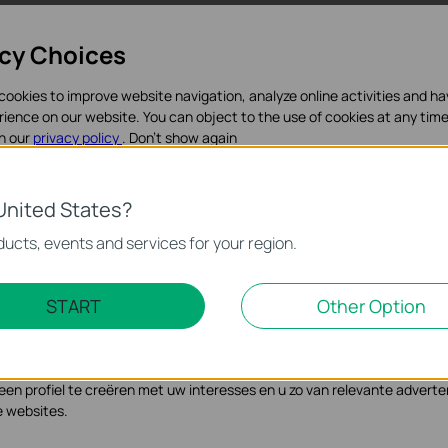
acy Choices
cookies to improve website navigation, analyze online activities and h
rience on our website. You can object to the use of cookies at any time
in our
privacy policy
.
Don’t show again
ookies
United States?
noodzakelijk voor de werking van de website en kunnen niet worden uit
s
ucts, events and services for your region.
f 1 meter and two SFP+ connectors on each side, TXC432-CU1M is
Marketing Cookies
START
Other Option
acks and across adjacent racks.
se geven ons de mogelijkheid uw activiteiten op onze website te volge
n de website aan te passen en te verbeteren.
 kunnen op onze website worden geplaatst door externe adverteerder
n profiel te creëren met uw interesses en u zo van relevante adverte
e websites.