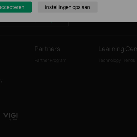
 accepteren
Instellingen opslaan
Meld je aan
Partners
Learning Cen
Partner Program
Technology Trends
ry