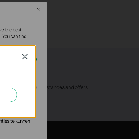
Close
ave the best
. You can find
Close
geschakeld.
 suitable for short distances and offers
n en zo de
s waar wij mee
nties te kunnen